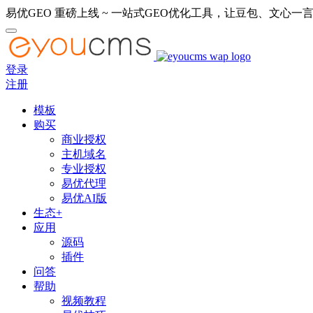
易优GEO 重磅上线 ~ 一站式GEO优化工具，让豆包、文心一言
登录
注册
模板
购买
商业授权
主机域名
专业授权
易优代理
易优AI版
生态+
应用
源码
插件
问答
帮助
视频教程