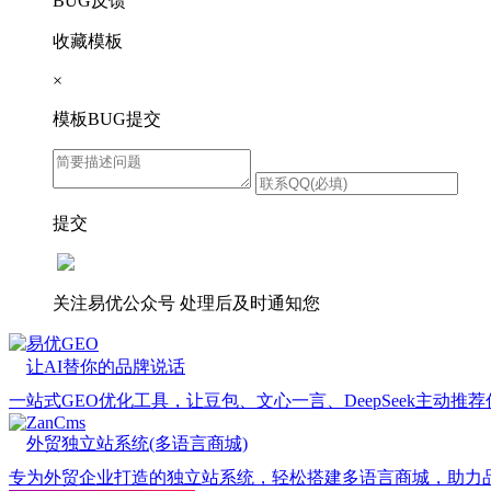
BUG反馈
收藏模板
×
模板BUG提交
提交
关注易优公众号
处理后及时通知您
易优GEO
让AI替你的品牌说话
一站式GEO优化工具，让豆包、文心一言、DeepSeek主动推
ZanCms
外贸独立站系统(多语言商城)
专为外贸企业打造的独立站系统，轻松搭建多语言商城，助力