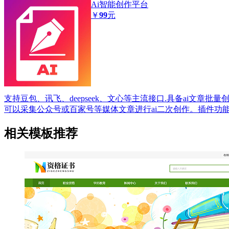
Ai智能创作平台
￥
99
元
支持豆包、讯飞、deepseek、文心等主流接口.具备ai文章批
可以采集公众号或百家号等媒体文章进行ai二次创作。插件功
相关模板推荐