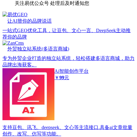
关注易优公众号
处理后及时通知您
易优GEO
让AI替你的品牌说话
一站式GEO优化工具，让豆包、文心一言、DeepSeek主动推
荐你的品牌
ZanCms
外贸独立站系统(多语言商城)
专为外贸企业打造的独立站系统，轻松搭建多语言商城，助力
品牌出海获客。
Ai智能创作平台
￥
99
元
支持豆包、讯飞、deepseek、文心等主流接口.具备ai文章批量
创作、改写、仿写等功能。