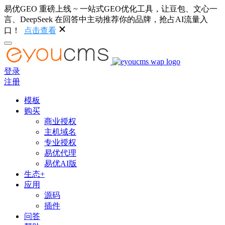
易优GEO 重磅上线 ~ 一站式GEO优化工具，让豆包、文心一
言、DeepSeek 在回答中主动推荐你的品牌，抢占AI流量入
口！
点击查看
登录
注册
模板
购买
商业授权
主机域名
专业授权
易优代理
易优AI版
生态+
应用
源码
插件
问答