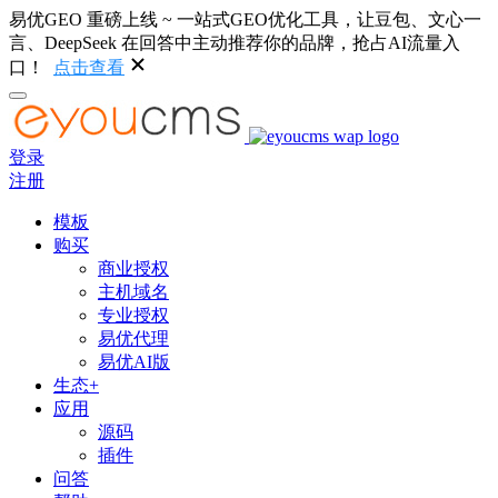
易优GEO 重磅上线 ~ 一站式GEO优化工具，让豆包、文心一
言、DeepSeek 在回答中主动推荐你的品牌，抢占AI流量入
口！
点击查看
登录
注册
模板
购买
商业授权
主机域名
专业授权
易优代理
易优AI版
生态+
应用
源码
插件
问答