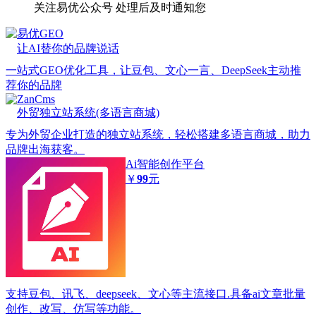
关注易优公众号
处理后及时通知您
易优GEO
让AI替你的品牌说话
一站式GEO优化工具，让豆包、文心一言、DeepSeek主动推
荐你的品牌
ZanCms
外贸独立站系统(多语言商城)
专为外贸企业打造的独立站系统，轻松搭建多语言商城，助力
品牌出海获客。
Ai智能创作平台
￥
99
元
支持豆包、讯飞、deepseek、文心等主流接口.具备ai文章批量
创作、改写、仿写等功能。