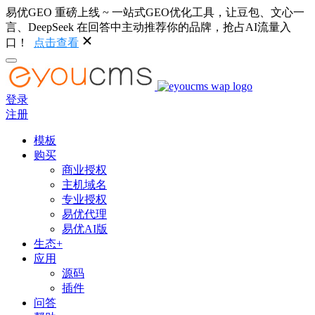
易优GEO 重磅上线 ~ 一站式GEO优化工具，让豆包、文心一
言、DeepSeek 在回答中主动推荐你的品牌，抢占AI流量入
口！
点击查看
登录
注册
模板
购买
商业授权
主机域名
专业授权
易优代理
易优AI版
生态+
应用
源码
插件
问答