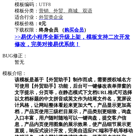
模板编码：
UTF8
模板分类：
营销、外贸、商城、双语
适合行业：
外贸类企业
模板价格：
0元
下载权限：
终身会员 （
购买会员
）
>>易优小程序全新升级上架，模板支持二次开发
修改，完美对接易优系统！
BUG修正：
暂无
模板介绍：
该模板是基于【外贸助手】制作而成，需要授权域名方
可使用【外贸助手】功能，后台可一键修改表单弹窗的
文字提示，分页等，在静态模式下文档URL格式可选择
以文档标题的中文拼音或英文作为结尾文件名，宽屏设
计风格，让网站整体看起来更加大气，产品显示更加高
档，产品页使用三级栏目展示，产品类别更细致，询盘
入口丰富，用户随时随地可以一键询盘，提交客户信
息，产品内页使用图集的展示效果，使产品细节展示更
直观，响应式设计开发，完美自适应PC端和手机等移动