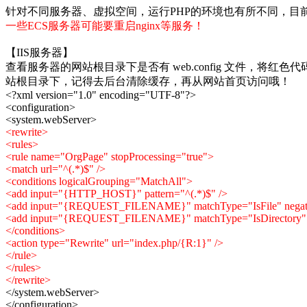
针对不同服务器、虚拟空间，运行PHP的环境也有所不同，目前主要分为
一些ECS服务器可能要重启nginx等服务！
【IIS服务器】
查看服务器的网站根目录下是否有 web.config 文件，将红色代码添加<sy
站根目录下，记得去后台清除缓存，再从网站首页访问哦！
<?xml version="1.0" encoding="UTF-8"?>
<configuration>
<system.webServer>
<rewrite>
<rules>
<rule name="OrgPage" stopProcessing="true">
<match url="^(.*)$" />
<conditions logicalGrouping="MatchAll">
<add input="{HTTP_HOST}" pattern="^(.*)$" />
<add input="{REQUEST_FILENAME}" matchType="IsFile" negate
<add input="{REQUEST_FILENAME}" matchType="IsDirectory" n
</conditions>
<action type="Rewrite" url="index.php/{R:1}" />
</rule>
</rules>
</rewrite>
</system.webServer>
</configuration>