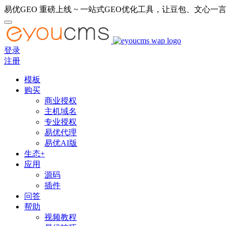
易优GEO 重磅上线 ~ 一站式GEO优化工具，让豆包、文心一言
登录
注册
模板
购买
商业授权
主机域名
专业授权
易优代理
易优AI版
生态+
应用
源码
插件
问答
帮助
视频教程