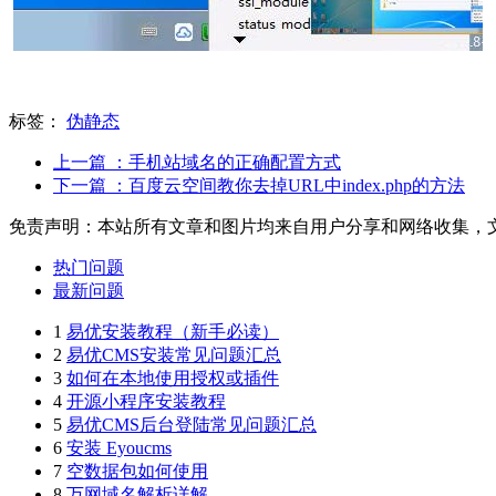
标签：
伪静态
上一篇
：手机站域名的正确配置方式
下一篇
：百度云空间教你去掉URL中index.php的方法
免责声明：本站所有文章和图片均来自用户分享和网络收集，
热门问题
最新问题
1
易优安装教程（新手必读）
2
易优CMS安装常见问题汇总
3
如何在本地使用授权或插件
4
开源小程序安装教程
5
易优CMS后台登陆常见问题汇总
6
安装 Eyoucms
7
空数据包如何使用
8
万网域名解析详解