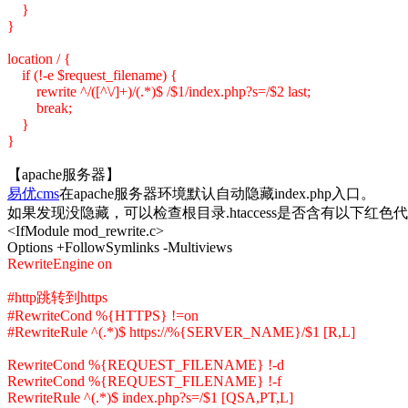
}
}
location / {
if (!-e $request_filename) {
rewrite ^/([^\/]+)/(.*)$ /$1/index.php?s=/$2 last;
break;
}
}
【apache服务器】
易优cms
在apache服务器环境默认自动隐藏index.php入口。
如果发现没隐藏，可以检查根目录.htaccess是否含有以下红色
<IfModule mod_rewrite.c>
Options +FollowSymlinks -Multiviews
RewriteEngine on
#http跳转到https
#RewriteCond %{HTTPS} !=on
#RewriteRule ^(.*)$ https://%{SERVER_NAME}/$1 [R,L]
RewriteCond %{REQUEST_FILENAME} !-d
RewriteCond %{REQUEST_FILENAME} !-f
RewriteRule ^(.*)$ index.php?s=/$1 [QSA,PT,L]