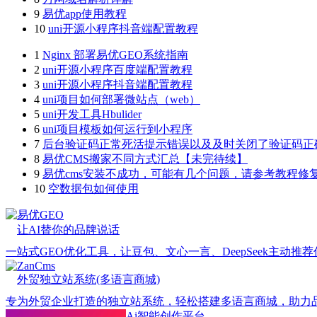
9
易优app使用教程
10
uni开源小程序抖音端配置教程
1
Nginx 部署易优GEO系统指南
2
uni开源小程序百度端配置教程
3
uni开源小程序抖音端配置教程
4
uni项目如何部署微站点（web）
5
uni开发工具Hbulider
6
uni项目模板如何运行到小程序
7
后台验证码正常死活提示错误以及及时关闭了验证码正
8
易优CMS搬家不同方式汇总【未完待续】
9
易优cms安装不成功，可能有几个问题，请参考教程修
10
空数据包如何使用
易优GEO
让AI替你的品牌说话
一站式GEO优化工具，让豆包、文心一言、DeepSeek主动推
ZanCms
外贸独立站系统(多语言商城)
专为外贸企业打造的独立站系统，轻松搭建多语言商城，助力
Ai智能创作平台