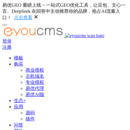
易优GEO 重磅上线 ~ 一站式GEO优化工具，让豆包、文心一
言、DeepSeek 在回答中主动推荐你的品牌，抢占AI流量入
口！
点击查看
登录
注册
模板
购买
商业授权
主机域名
专业授权
易优代理
易优AI版
生态+
应用
源码
插件
问答