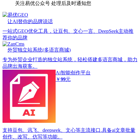
关注易优公众号
处理后及时通知您
易优GEO
让AI替你的品牌说话
一站式GEO优化工具，让豆包、文心一言、DeepSeek主动推
荐你的品牌
ZanCms
外贸独立站系统(多语言商城)
专为外贸企业打造的独立站系统，轻松搭建多语言商城，助力
品牌出海获客。
Ai智能创作平台
￥
99
元
支持豆包、讯飞、deepseek、文心等主流接口.具备ai文章批量
创作、改写、仿写等功能。