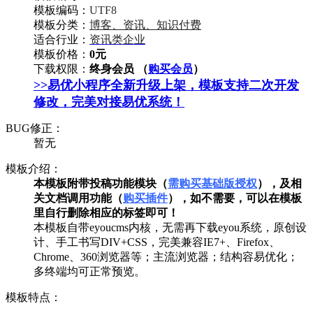
模板编码：
UTF8
模板分类：
博客、资讯、知识付费
适合行业：
资讯类企业
模板价格：
0元
下载权限：
终身会员 （
购买会员
）
>>易优小程序全新升级上架，模板支持二次开发
修改，完美对接易优系统！
BUG修正：
暂无
模板介绍：
本模板附带投稿功能模块（
需购买基础版授权
），及相
关文档调用功能（
购买插件
），如不需要，可以在模板
里自行删除相应的标签即可！
本模板自带eyoucms内核，无需再下载eyou系统，原创设
计、手工书写DIV+CSS，完美兼容IE7+、Firefox、
Chrome、360浏览器等；主流浏览器；结构容易优化；
多终端均可正常预览。
模板特点：