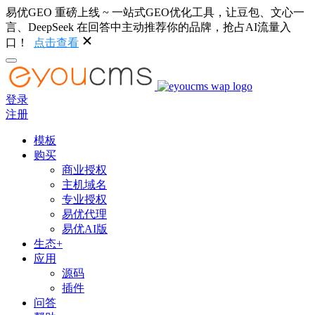
易优GEO 重磅上线 ~ 一站式GEO优化工具，让豆包、文心一
言、DeepSeek 在回答中主动推荐你的品牌，抢占AI流量入
口！
点击查看
登录
注册
模板
购买
商业授权
主机域名
专业授权
易优代理
易优AI版
生态+
应用
源码
插件
问答