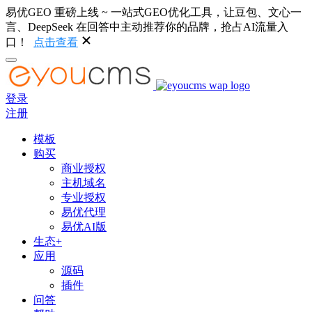
易优GEO 重磅上线 ~ 一站式GEO优化工具，让豆包、文心一
言、DeepSeek 在回答中主动推荐你的品牌，抢占AI流量入
口！
点击查看
登录
注册
模板
购买
商业授权
主机域名
专业授权
易优代理
易优AI版
生态+
应用
源码
插件
问答