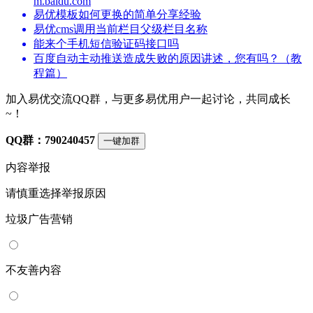
m.baidu.com
易优模板如何更换的简单分享经验
易优cms调用当前栏目父级栏目名称
能来个手机短信验证码接口吗
百度自动主动推送造成失败的原因讲述，您有吗？（教
程篇）
加入易优交流QQ群，与更多易优用户一起讨论，共同成长
~！
QQ群：790240457
一键加群
内容举报
请慎重选择举报原因
垃圾广告营销
不友善内容