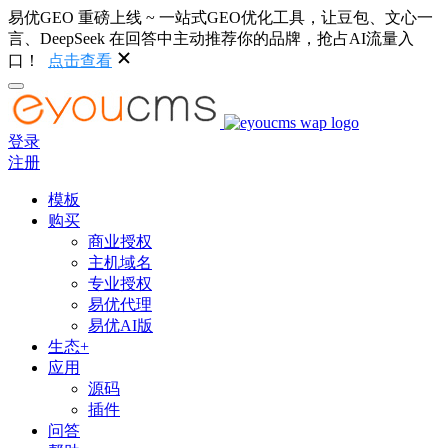
易优GEO 重磅上线 ~ 一站式GEO优化工具，让豆包、文心一
言、DeepSeek 在回答中主动推荐你的品牌，抢占AI流量入
口！
点击查看
登录
注册
模板
购买
商业授权
主机域名
专业授权
易优代理
易优AI版
生态+
应用
源码
插件
问答