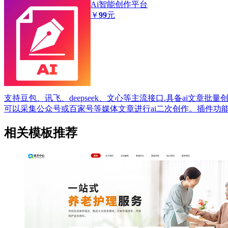
Ai智能创作平台
￥
99
元
支持豆包、讯飞、deepseek、文心等主流接口.具备ai文章批
可以采集公众号或百家号等媒体文章进行ai二次创作。插件功
相关模板推荐