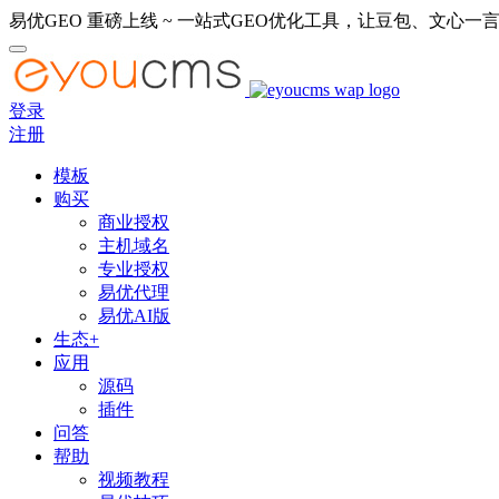
易优GEO 重磅上线 ~ 一站式GEO优化工具，让豆包、文心一言
登录
注册
模板
购买
商业授权
主机域名
专业授权
易优代理
易优AI版
生态+
应用
源码
插件
问答
帮助
视频教程