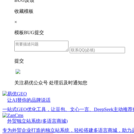
BUG反馈
收藏模板
×
模板BUG提交
提交
关注易优公众号
处理后及时通知您
易优GEO
让AI替你的品牌说话
一站式GEO优化工具，让豆包、文心一言、DeepSeek主动推
ZanCms
外贸独立站系统(多语言商城)
专为外贸企业打造的独立站系统，轻松搭建多语言商城，助力