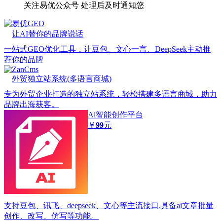
关注易优公众号
处理后及时通知您
易优GEO
让AI替你的品牌说话
一站式GEO优化工具，让豆包、文心一言、DeepSeek主动推
荐你的品牌
ZanCms
外贸独立站系统(多语言商城)
专为外贸企业打造的独立站系统，轻松搭建多语言商城，助力
品牌出海获客。
Ai智能创作平台
￥
99
元
支持豆包、讯飞、deepseek、文心等主流接口.具备ai文章批量
创作、改写、仿写等功能。