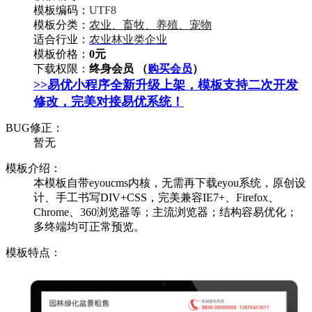
模板编码：
UTF8
模板分类：
农业、畜牧、养殖、宠物
适合行业：
农业林业类企业
模板价格：
0元
下载权限：
终身会员 （
购买会员
）
>>易优小程序全新升级上架，模板支持二次开发
修改，完美对接易优系统！
BUG修正：
暂无
模板介绍：
本模板自带eyoucms内核，无需再下载eyou系统，原创设
计、手工书写DIV+CSS，完美兼容IE7+、Firefox、
Chrome、360浏览器等；主流浏览器；结构容易优化；
多终端均可正常预览。
模板特点：