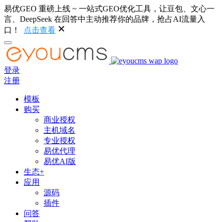
易优GEO 重磅上线 ~ 一站式GEO优化工具，让豆包、文心一
言、DeepSeek 在回答中主动推荐你的品牌，抢占AI流量入
口！
点击查看
登录
注册
模板
购买
商业授权
主机域名
专业授权
易优代理
易优AI版
生态+
应用
源码
插件
问答