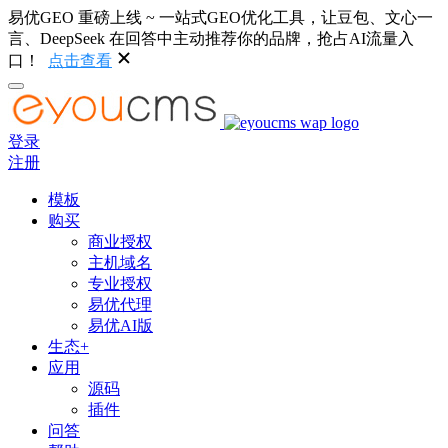
易优GEO 重磅上线 ~ 一站式GEO优化工具，让豆包、文心一
言、DeepSeek 在回答中主动推荐你的品牌，抢占AI流量入
口！
点击查看
登录
注册
模板
购买
商业授权
主机域名
专业授权
易优代理
易优AI版
生态+
应用
源码
插件
问答