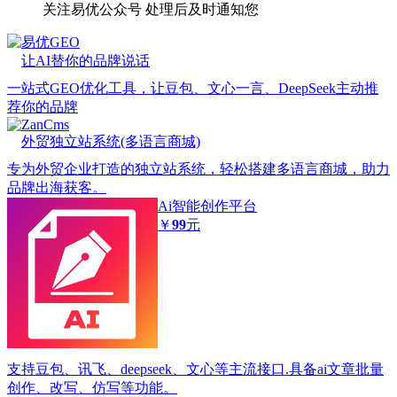
关注易优公众号
处理后及时通知您
易优GEO
让AI替你的品牌说话
一站式GEO优化工具，让豆包、文心一言、DeepSeek主动推
荐你的品牌
ZanCms
外贸独立站系统(多语言商城)
专为外贸企业打造的独立站系统，轻松搭建多语言商城，助力
品牌出海获客。
Ai智能创作平台
￥
99
元
支持豆包、讯飞、deepseek、文心等主流接口.具备ai文章批量
创作、改写、仿写等功能。