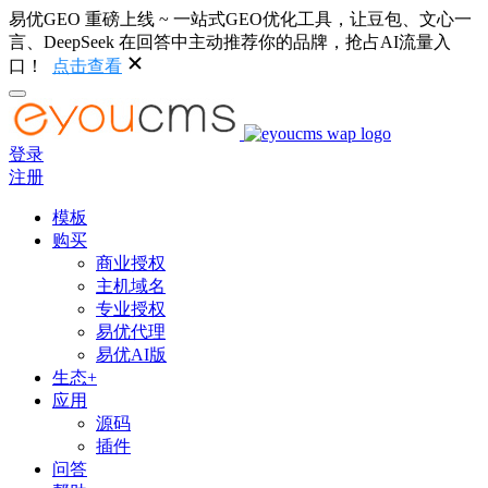
易优GEO 重磅上线 ~ 一站式GEO优化工具，让豆包、文心一
言、DeepSeek 在回答中主动推荐你的品牌，抢占AI流量入
口！
点击查看
登录
注册
模板
购买
商业授权
主机域名
专业授权
易优代理
易优AI版
生态+
应用
源码
插件
问答