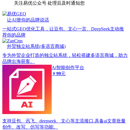
关注易优公众号
处理后及时通知您
易优GEO
让AI替你的品牌说话
一站式GEO优化工具，让豆包、文心一言、DeepSeek主动推
荐你的品牌
ZanCms
外贸独立站系统(多语言商城)
专为外贸企业打造的独立站系统，轻松搭建多语言商城，助力
品牌出海获客。
Ai智能创作平台
￥
99
元
支持豆包、讯飞、deepseek、文心等主流接口.具备ai文章批量
创作、改写、仿写等功能。