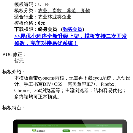
模板编码：
UTF8
模板分类：
农业、畜牧、养殖、宠物
适合行业：
农业林业类企业
模板价格：
0元
下载权限：
终身会员 （
购买会员
）
>>易优小程序全新升级上架，模板支持二次开发
修改，完美对接易优系统！
BUG修正：
暂无
模板介绍：
本模板自带eyoucms内核，无需再下载eyou系统，原创设
计、手工书写DIV+CSS，完美兼容IE7+、Firefox、
Chrome、360浏览器等；主流浏览器；结构容易优化；
多终端均可正常预览。
模板特点：