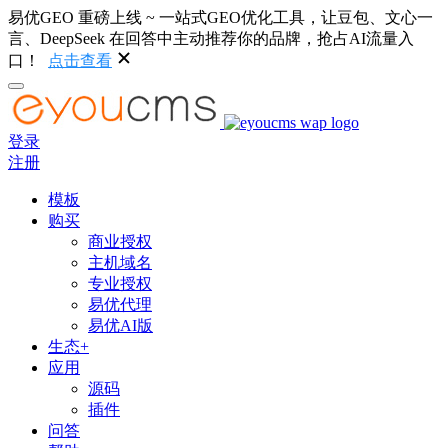
易优GEO 重磅上线 ~ 一站式GEO优化工具，让豆包、文心一
言、DeepSeek 在回答中主动推荐你的品牌，抢占AI流量入
口！
点击查看
登录
注册
模板
购买
商业授权
主机域名
专业授权
易优代理
易优AI版
生态+
应用
源码
插件
问答