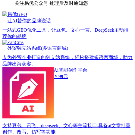
关注易优公众号
处理后及时通知您
易优GEO
让AI替你的品牌说话
一站式GEO优化工具，让豆包、文心一言、DeepSeek主动推
荐你的品牌
ZanCms
外贸独立站系统(多语言商城)
专为外贸企业打造的独立站系统，轻松搭建多语言商城，助力
品牌出海获客。
Ai智能创作平台
￥
99
元
支持豆包、讯飞、deepseek、文心等主流接口.具备ai文章批量
创作、改写、仿写等功能。