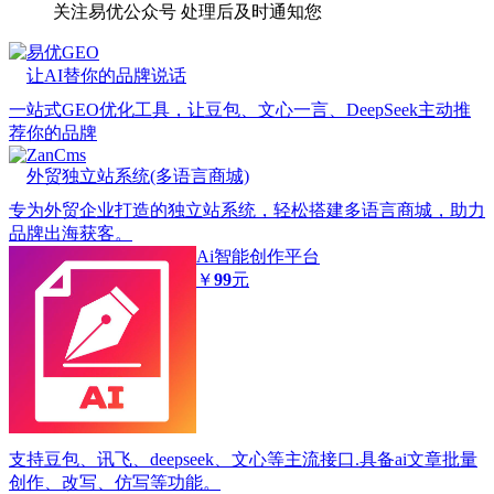
关注易优公众号
处理后及时通知您
易优GEO
让AI替你的品牌说话
一站式GEO优化工具，让豆包、文心一言、DeepSeek主动推
荐你的品牌
ZanCms
外贸独立站系统(多语言商城)
专为外贸企业打造的独立站系统，轻松搭建多语言商城，助力
品牌出海获客。
Ai智能创作平台
￥
99
元
支持豆包、讯飞、deepseek、文心等主流接口.具备ai文章批量
创作、改写、仿写等功能。