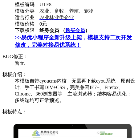
模板编码：
UTF8
模板分类：
农业、畜牧、养殖、宠物
适合行业：
农业林业类企业
模板价格：
0元
下载权限：
终身会员 （
购买会员
）
>>易优小程序全新升级上架，模板支持二次开发
修改，完美对接易优系统！
BUG修正：
暂无
模板介绍：
本模板自带eyoucms内核，无需再下载eyou系统，原创设
计、手工书写DIV+CSS，完美兼容IE7+、Firefox、
Chrome、360浏览器等；主流浏览器；结构容易优化；
多终端均可正常预览。
模板特点：