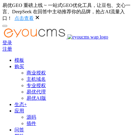
易优GEO 重磅上线 ~ 一站式GEO优化工具，让豆包、文心一
言、DeepSeek 在回答中主动推荐你的品牌，抢占AI流量入
口！
点击查看
登录
注册
模板
购买
商业授权
主机域名
专业授权
易优代理
易优AI版
生态+
应用
源码
插件
问答