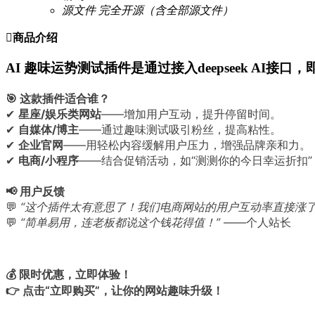
源文件
完全开源（含全部源文件）

商品介绍
AI 趣味运势测试插件是通过接入deepseek A
🎯 这款插件适合谁？
✔
星座/娱乐类网站
——增加用户互动，提升停留时间。
✔
自媒体/博主
——通过趣味测试吸引粉丝，提高粘性。
✔
企业官网
——用轻松内容缓解用户压力，增强品牌亲和力。
✔
电商/小程序
——结合促销活动，如“测测你的今日幸运折扣”
📢 用户反馈
💬
“这个插件太有意思了！我们电商网站的用户互动率直接涨了3
💬
“简单易用，连老板都说这个钱花得值！”
——个人站长
💰 限时优惠，立即体验！
👉 点击“立即购买”，让你的网站趣味升级！