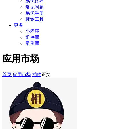
易优技巧
常见问题
易优手册
标签工具
更多
小程序
组件库
案例库
应用市场
首页
应用市场
插件
正文