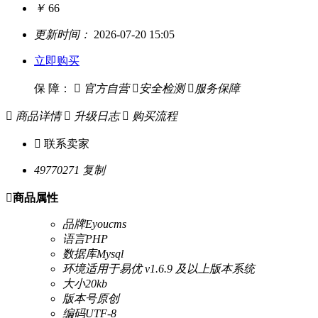
￥
66
更新时间：
2026-07-20 15:05
立即购买
保 障：

官方自营

安全检测

服务保障

商品详情

升级日志

购买流程

联系卖家
49770271
复制

商品属性
品牌
Eyoucms
语言
PHP
数据库
Mysql
环境
适用于易优 v1.6.9 及以上版本系统
大小
20kb
版本号
原创
编码
UTF-8