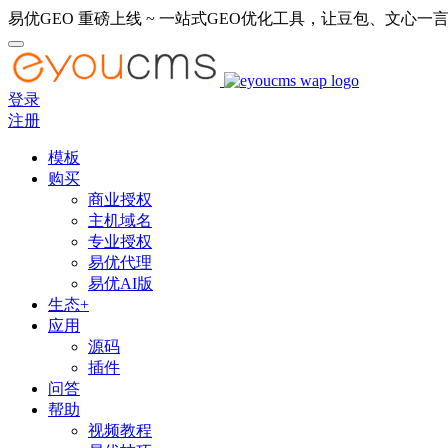
易优GEO 重磅上线 ~ 一站式GEO优化工具，让豆包、文心一言
登录
注册
模板
购买
商业授权
主机域名
专业授权
易优代理
易优AI版
生态+
应用
源码
插件
问答
帮助
视频教程