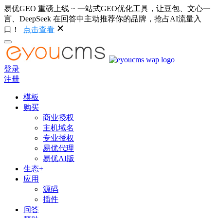
易优GEO 重磅上线 ~ 一站式GEO优化工具，让豆包、文心一
言、DeepSeek 在回答中主动推荐你的品牌，抢占AI流量入
口！
点击查看
登录
注册
模板
购买
商业授权
主机域名
专业授权
易优代理
易优AI版
生态+
应用
源码
插件
问答