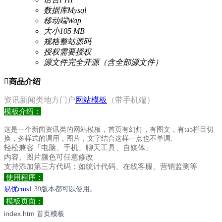
数据库
Mysql
移动端
Wap
大小
105 MB
规格
整站源码
授权
需要授权
源文件
完全开源（含全部源文件）

商品介绍
资讯新闻类地方门户
网站模板
（带手机端）
模板介绍：
这是一个新闻资讯类的网站模板，首页有幻灯，有图文，有tab栏目切
换，多样式的调用，图片，文字结合这样一点也不单调.
轻松兼容「电脑、手机、聊天工具、自媒体」
内容、图片颜色可任意修改
支持添加第三方代码：如统计代码、在线客服、营销监测等
使用程序：
易优cms
1.39版本都可以使用。
模板页面：
index.htm 首页模板