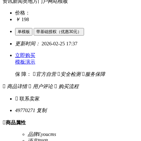
资讯新闻类地方门户网站模板
价格：
￥
198
单模板
带基础授权（优惠30元）
更新时间：
2026-02-25 17:37
立即购买
模板演示
保 障：

官方自营

安全检测

服务保障

商品详情

用户评论

购买流程

联系卖家
49770271
复制

商品属性
品牌
Eyoucms
语言
PHP