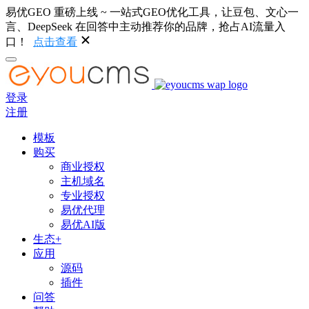
易优GEO 重磅上线 ~ 一站式GEO优化工具，让豆包、文心一
言、DeepSeek 在回答中主动推荐你的品牌，抢占AI流量入
口！
点击查看
登录
注册
模板
购买
商业授权
主机域名
专业授权
易优代理
易优AI版
生态+
应用
源码
插件
问答