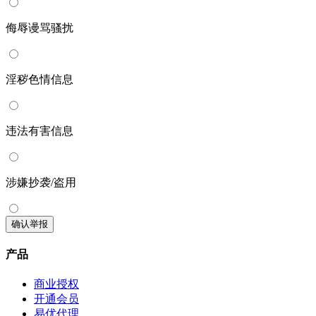
侮辱谩骂骚扰
淫秽色情信息
违法有害信息
涉嫌抄袭/盗用
确认举报
产品
商业授权
开通会员
易优代理