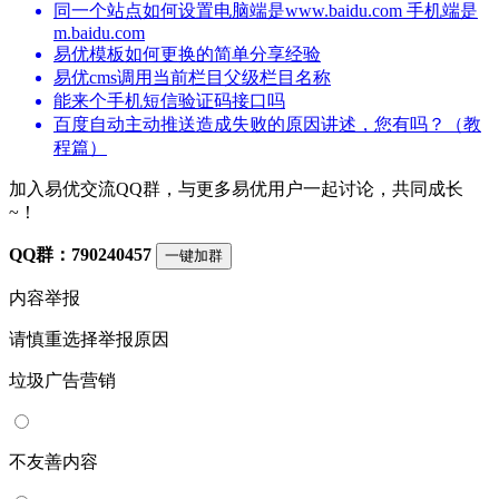
同一个站点如何设置电脑端是www.baidu.com 手机端是
m.baidu.com
易优模板如何更换的简单分享经验
易优cms调用当前栏目父级栏目名称
能来个手机短信验证码接口吗
百度自动主动推送造成失败的原因讲述，您有吗？（教
程篇）
加入易优交流QQ群，与更多易优用户一起讨论，共同成长
~！
QQ群：790240457
一键加群
内容举报
请慎重选择举报原因
垃圾广告营销
不友善内容