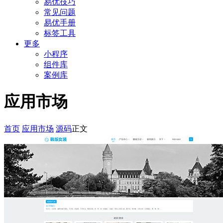
易优技巧
常见问题
易优手册
标签工具
更多
小程序
组件库
案例库
应用市场
首页
应用市场
源码
正文