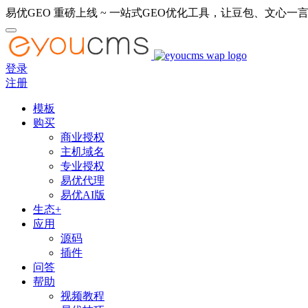
易优GEO 重磅上线 ~ 一站式GEO优化工具，让豆包、文心一言
登录
注册
模板
购买
商业授权
主机域名
专业授权
易优代理
易优AI版
生态+
应用
源码
插件
问答
帮助
视频教程