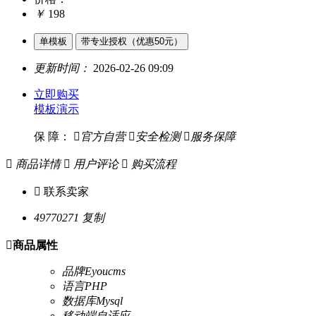
￥
198
单模板
带专业授权（优惠50元）
更新时间：
2026-02-26 09:09
立即购买
模板演示
保 障：

官方自营

安全检测

服务保障

商品详情

用户评论

购买流程

联系卖家
49770271
复制

商品属性
品牌
Eyoucms
语言
PHP
数据库
Mysql
移动端
自适应