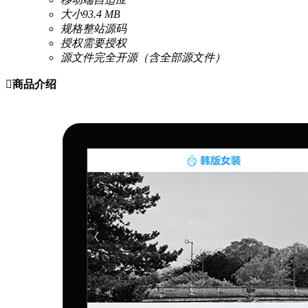
大小
93.4 MB
规格
整站源码
授权
需要授权
源文件
完全开源（含全部源文件）

商品介绍