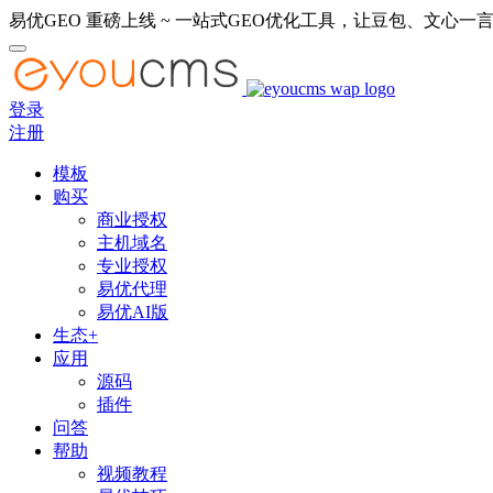
易优GEO 重磅上线 ~ 一站式GEO优化工具，让豆包、文心一言
登录
注册
模板
购买
商业授权
主机域名
专业授权
易优代理
易优AI版
生态+
应用
源码
插件
问答
帮助
视频教程