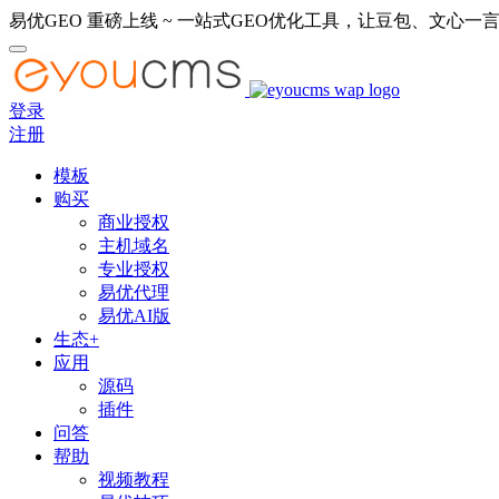
易优GEO 重磅上线 ~ 一站式GEO优化工具，让豆包、文心一言
登录
注册
模板
购买
商业授权
主机域名
专业授权
易优代理
易优AI版
生态+
应用
源码
插件
问答
帮助
视频教程