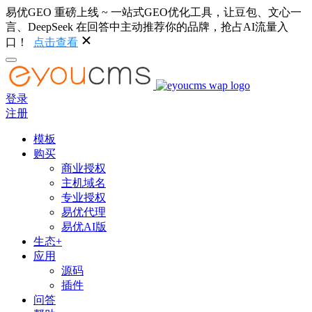
易优GEO 重磅上线 ~ 一站式GEO优化工具，让豆包、文心一
言、DeepSeek 在回答中主动推荐你的品牌，抢占AI流量入
口！
点击查看
登录
注册
模板
购买
商业授权
主机域名
专业授权
易优代理
易优AI版
生态+
应用
源码
插件
问答