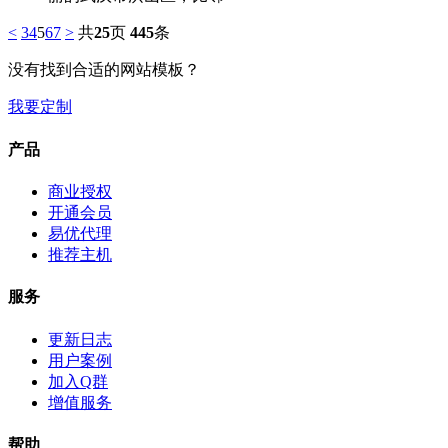
<
3
4
5
6
7
>
共
25
页
445
条
没有找到合适的网站模板？
我要定制
产品
商业授权
开通会员
易优代理
推荐主机
服务
更新日志
用户案例
加入Q群
增值服务
帮助