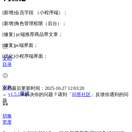
[新增]会员字段 （小程序端）；
[新增]角色管理权限（后台）；
[修复] pc端推荐商品带文章；
[修复]pc端界面；
[优化]小程序端界面；
文档
目录
深色
文档最后更新时间：2025-10-27 12:03:20
模式
←
v1.5.1
未解决你的问题？请到「
问答社区
」反馈你遇到的问
题
切换
宽度