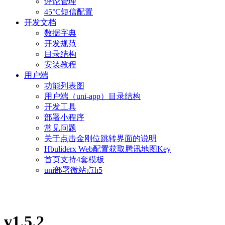
评论管理
45°C短信配置
开发文档
数据字典
开发规范
目录结构
安装教程
用户端
功能列表图
用户端（uni-app）目录结构
开发工具
部署小程序
常见问题
关于点击金刚位跳转界面的说明
Hbuliderx Web配置获取腾讯地图Key
首页支持4套模板
uni部署微站点h5
v1.5.2