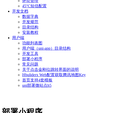
评论管理
45°C短信配置
开发文档
数据字典
开发规范
目录结构
安装教程
用户端
功能列表图
用户端（uni-app）目录结构
开发工具
部署小程序
常见问题
关于点击金刚位跳转界面的说明
Hbuliderx Web配置获取腾讯地图Key
首页支持4套模板
uni部署微站点h5
部署小程序