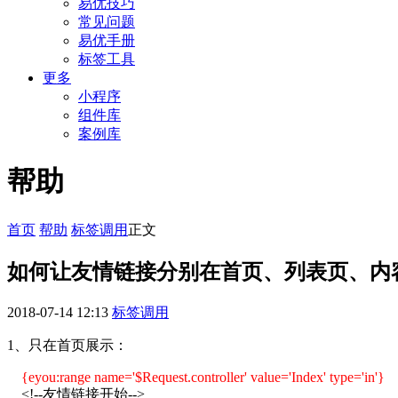
易优技巧
常见问题
易优手册
标签工具
更多
小程序
组件库
案例库
帮助
首页
帮助
标签调用
正文
如何让友情链接分别在首页、列表页、内
2018-07-14 12:13
标签调用
1、只在首页展示：
{
eyou:range
name='$Request.controller' value='Index' type='in'}
<!--友情链接开始-->