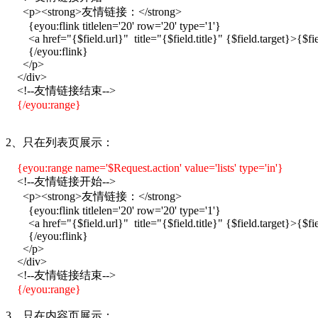
<p><strong>友情链接：</strong>
{eyou:flink titlelen='20' row='20' type='1'}
<a href="{$field.url}" title="{$field.title}" {$field.target}>{$fie
{/eyou:flink}
</p>
</div>
<!--友情链接结束-->
{/
eyou:range
}
2、只在列表页展示：
{
eyou:range
name='$Request.action' value='lists' type='in'}
<!--友情链接开始-->
<p><strong>友情链接：</strong>
{eyou:flink titlelen='20' row='20' type='1'}
<a href="{$field.url}" title="{$field.title}" {$field.target}>{$fie
{/eyou:flink}
</p>
</div>
<!--友情链接结束-->
{/
eyou:range
}
3、只在内容页展示：