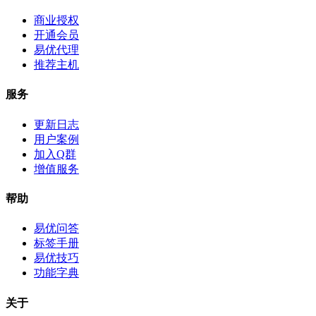
商业授权
开通会员
易优代理
推荐主机
服务
更新日志
用户案例
加入Q群
增值服务
帮助
易优问答
标签手册
易优技巧
功能字典
关于