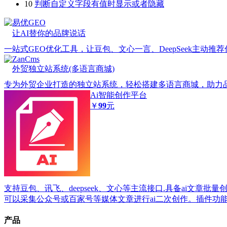
10
判断自定义字段有值时显示或者隐藏
易优GEO
让AI替你的品牌说话
一站式GEO优化工具，让豆包、文心一言、DeepSeek主动推
ZanCms
外贸独立站系统(多语言商城)
专为外贸企业打造的独立站系统，轻松搭建多语言商城，助力
Ai智能创作平台
￥
99
元
支持豆包、讯飞、deepseek、文心等主流接口.具备ai文章批
可以采集公众号或百家号等媒体文章进行ai二次创作。插件功
产品