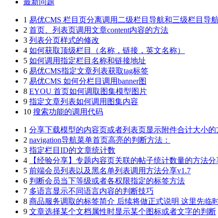
最新问题
1
易优CMS 栏目页分离调用二级栏目导航和三级栏目导
2
首页、列表页调用文章content内容的方法
3
列表分页样式的修改
4
如何获取顶级栏目（名称，链接，英文名称）
5
如何调用指定栏目名称和链接地址
6
易优CMS指定文章列表获取tag标签
7
易优CMS 如何分栏目调用banner图
8
EYOU 首页如何调取图集模型图片
9
指定文章列表如何调用图集内容
10
搜索功能的调用代码
1
分享下载模型的内容页或者列表页显示附件合计大小的
2
navigation导航菜单首页高亮的判断方法：
3
指定栏目ID的文章统计数
4
【经验分享】专题内容页关联的帖子统计数量的方法分
5
前端会员列表以及黑名单列表调用方法分享v1.7
6
判断会员当下等级或者各权限指定的标签方法
7
多语言显示不同语言内容的判断技巧
8
商品服务调取的标签简介 后续将做正式说明 这里先临
9
文章选择某个文档属性时显示某个图标或者文字的判断