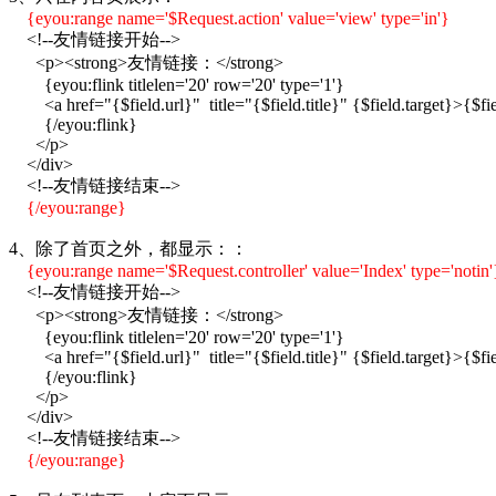
{
eyou:range
name='$Request.action' value='view' type='in'}
<!--友情链接开始-->
<p><strong>友情链接：</strong>
{eyou:flink titlelen='20' row='20' type='1'}
<a href="{$field.url}" title="{$field.title}" {$field.target}>{$fie
{/eyou:flink}
</p>
</div>
<!--友情链接结束-->
{/
eyou:range
}
4、除了首页之外，都显示：：
{
eyou:range
name='$Request.controller' value='Index' type='notin'
<!--友情链接开始-->
<p><strong>友情链接：</strong>
{eyou:flink titlelen='20' row='20' type='1'}
<a href="{$field.url}" title="{$field.title}" {$field.target}>{$fie
{/eyou:flink}
</p>
</div>
<!--友情链接结束-->
{/
eyou:range
}