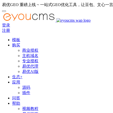
易优GEO 重磅上线 ~ 一站式GEO优化工具，让豆包、文心一言
登录
注册
模板
购买
商业授权
主机域名
专业授权
易优代理
易优AI版
生态+
应用
源码
插件
问答
帮助
视频教程