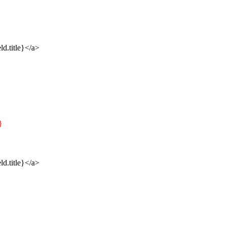
ld.title}</a>
}
ld.title}</a>