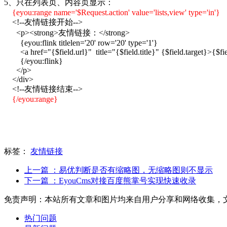
5、只在列表页、内容页显示：
{eyou:range name='$Request.action' value='lists,view' type='in'}
<!--友情链接开始-->
<p><strong>友情链接：</strong>
{eyou:flink titlelen='20' row='20' type='1'}
<a href="{$field.url}" title="{$field.title}" {$field.target}>{$fie
{/eyou:flink}
</p>
</div>
<!--友情链接结束-->
{/eyou:range}
标签：
友情链接
上一篇
：易优判断是否有缩略图，无缩略图则不显示
下一篇
：EyouCms对接百度熊掌号实现快速收录
免责声明：本站所有文章和图片均来自用户分享和网络收集，
热门问题