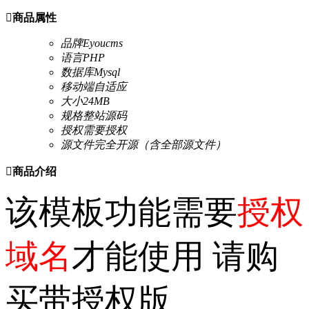

商品属性
品牌
Eyoucms
语言
PHP
数据库
Mysql
移动端
自适应
大小
24MB
规格
整站源码
授权
需要授权
源文件
完全开源（含全部源文件）

商品介绍
该模板功能需要
授权
域名
才能使用 请购
买带授权版