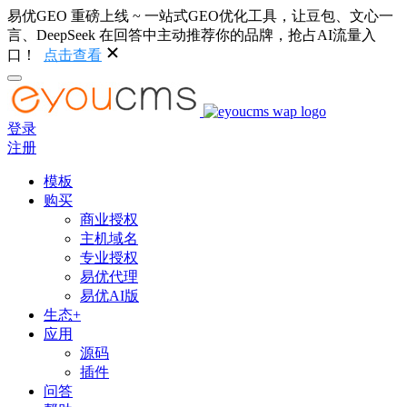
易优GEO 重磅上线 ~ 一站式GEO优化工具，让豆包、文心一
言、DeepSeek 在回答中主动推荐你的品牌，抢占AI流量入
口！
点击查看
登录
注册
模板
购买
商业授权
主机域名
专业授权
易优代理
易优AI版
生态+
应用
源码
插件
问答