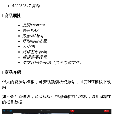
599262647
复制

商品属性
品牌
Eyoucms
语言
PHP
数据库
Mysql
移动端
自适应
大小
0B
规格
整站源码
授权
需要授权
源文件
完全开源（含全部源文件）

商品介绍
强大的资源站模板，可变视频模板资源站，可变PPT模板下载
站
如不会配置修改，购买模板可帮您修改前台模板，调用你需要
的栏目数据