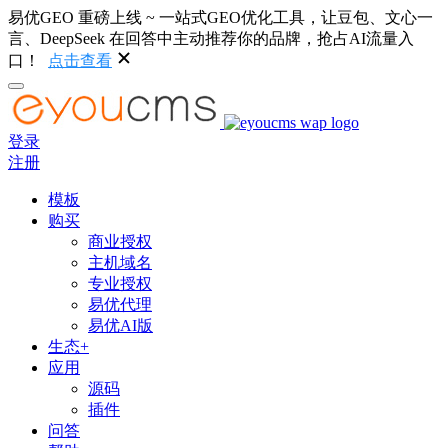
易优GEO 重磅上线 ~ 一站式GEO优化工具，让豆包、文心一
言、DeepSeek 在回答中主动推荐你的品牌，抢占AI流量入
口！
点击查看
登录
注册
模板
购买
商业授权
主机域名
专业授权
易优代理
易优AI版
生态+
应用
源码
插件
问答