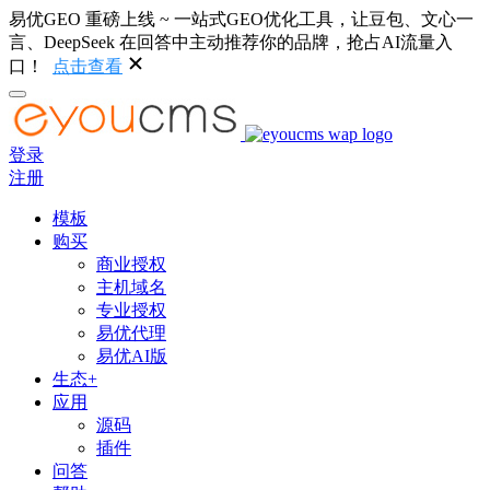
易优GEO 重磅上线 ~ 一站式GEO优化工具，让豆包、文心一
言、DeepSeek 在回答中主动推荐你的品牌，抢占AI流量入
口！
点击查看
登录
注册
模板
购买
商业授权
主机域名
专业授权
易优代理
易优AI版
生态+
应用
源码
插件
问答