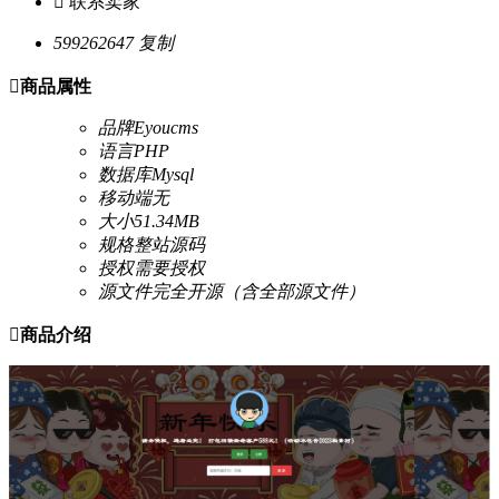

联系卖家
599262647
复制

商品属性
品牌
Eyoucms
语言
PHP
数据库
Mysql
移动端
无
大小
51.34MB
规格
整站源码
授权
需要授权
源文件
完全开源（含全部源文件）

商品介绍