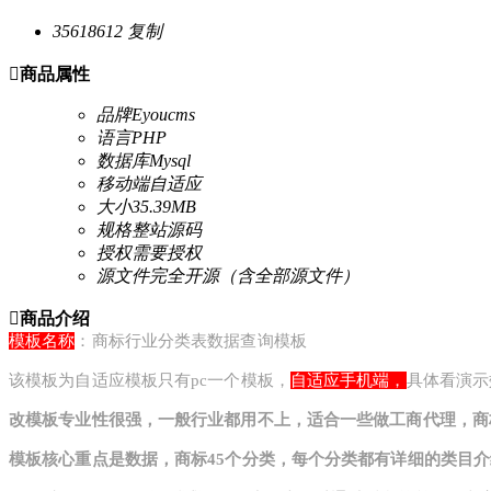
35618612
复制

商品属性
品牌
Eyoucms
语言
PHP
数据库
Mysql
移动端
自适应
大小
35.39MB
规格
整站源码
授权
需要授权
源文件
完全开源（含全部源文件）

商品介绍
模板名称
：商标行业分类表数据查询模板
该模板为自适应模板只有pc一个模板，
自适应手机端，
具体看演示
改模板专业性很强，一般行业都用不上，适合一些做工商代理，商
模板核心重点是数据，商标45个分类，每个分类都有详细的类目