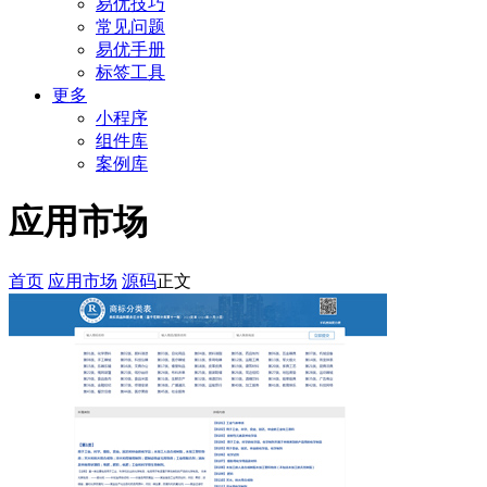
易优技巧
常见问题
易优手册
标签工具
更多
小程序
组件库
案例库
应用市场
首页
应用市场
源码
正文