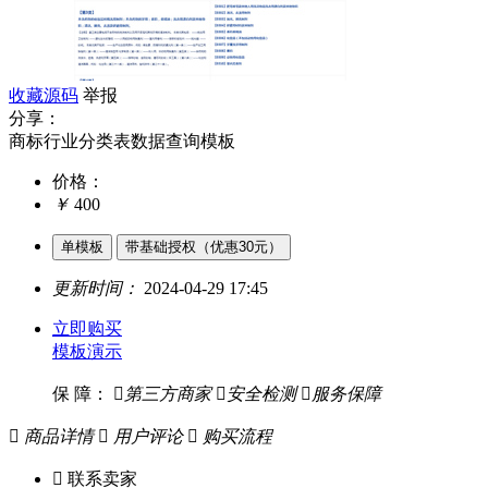
收藏源码
举报
分享：
商标行业分类表数据查询模板
价格：
￥
400
单模板
带基础授权（优惠30元）
更新时间：
2024-04-29 17:45
立即购买
模板演示
保 障：

第三方商家

安全检测

服务保障

商品详情

用户评论

购买流程

联系卖家