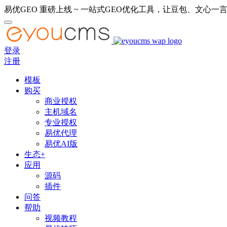
易优GEO 重磅上线 ~ 一站式GEO优化工具，让豆包、文心一言
登录
注册
模板
购买
商业授权
主机域名
专业授权
易优代理
易优AI版
生态+
应用
源码
插件
问答
帮助
视频教程