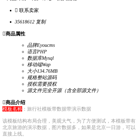

联系卖家
35618612
复制

商品属性
品牌
Eyoucms
语言
PHP
数据库
Mysql
移动端
Wap
大小
134.76MB
规格
整站源码
授权
需要授权
源文件
完全开源（含全部源文件）

商品介绍
模板名称
：旅行社模板带数据带演示数据
该模板结构布局合理，美观大气，为了方便测试，本模板带有
北京旅游的演示数据，图片数据多，如果是北京一日游，可以
直接上线。