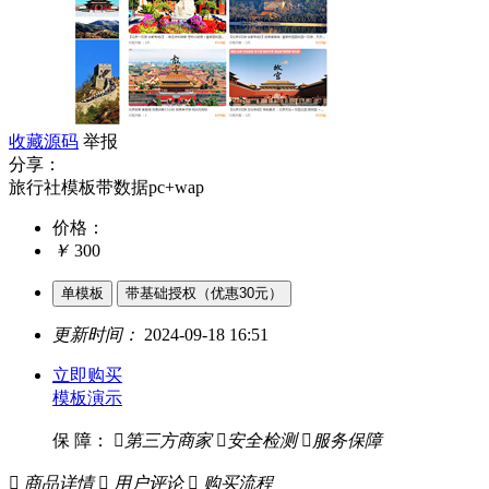
收藏源码
举报
分享：
旅行社模板带数据pc+wap
价格：
￥
300
单模板
带基础授权（优惠30元）
更新时间：
2024-09-18 16:51
立即购买
模板演示
保 障：

第三方商家

安全检测

服务保障

商品详情

用户评论

购买流程