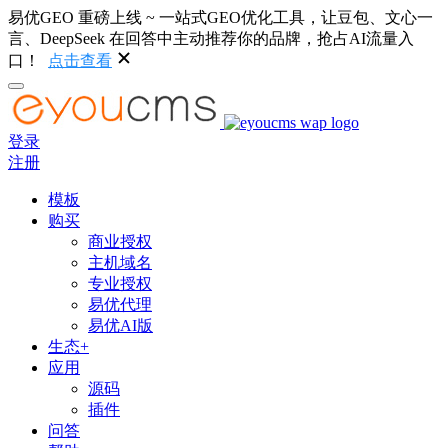
易优GEO 重磅上线 ~ 一站式GEO优化工具，让豆包、文心一
言、DeepSeek 在回答中主动推荐你的品牌，抢占AI流量入
口！
点击查看
登录
注册
模板
购买
商业授权
主机域名
专业授权
易优代理
易优AI版
生态+
应用
源码
插件
问答