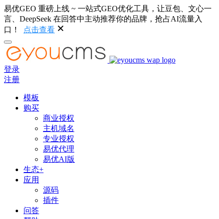
易优GEO 重磅上线 ~ 一站式GEO优化工具，让豆包、文心一
言、DeepSeek 在回答中主动推荐你的品牌，抢占AI流量入
口！
点击查看
登录
注册
模板
购买
商业授权
主机域名
专业授权
易优代理
易优AI版
生态+
应用
源码
插件
问答