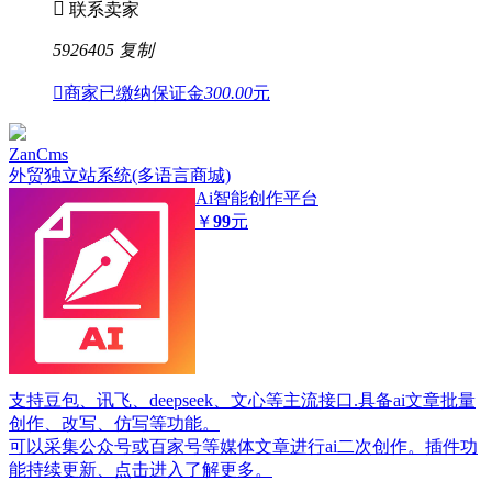

联系卖家
5926405
复制

商家已缴纳保证金
300.00
元
ZanCms
外贸独立站系统(多语言商城)
Ai智能创作平台
￥
99
元
支持豆包、讯飞、deepseek、文心等主流接口.具备ai文章批量
创作、改写、仿写等功能。
可以采集公众号或百家号等媒体文章进行ai二次创作。插件功
能持续更新、点击进入了解更多。