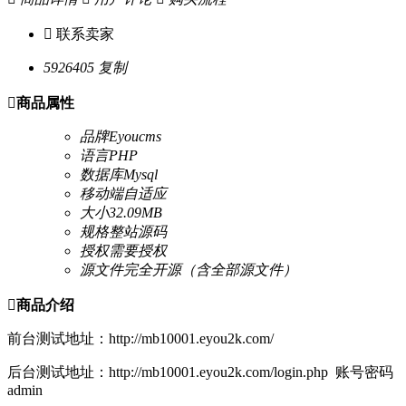

联系卖家
5926405
复制

商品属性
品牌
Eyoucms
语言
PHP
数据库
Mysql
移动端
自适应
大小
32.09MB
规格
整站源码
授权
需要授权
源文件
完全开源（含全部源文件）

商品介绍
前台测试地址：http://mb10001.eyou2k.com/
后台测试地址：http://mb10001.eyou2k.com/login.php 账号密码
admin