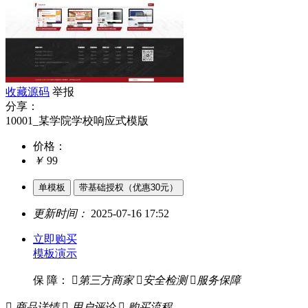
收藏源码
举报
分享：
10001_某学院学校响应式模版
价格：
￥
99
单模板
带基础授权（优惠30元）
更新时间：
2025-07-16 17:52
立即购买
模板演示
保 障：

第三方商家

安全检测

服务保障

商品详情

用户评论

购买流程