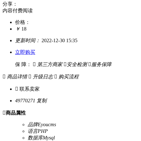
分享：
内容付费阅读
价格：
￥
18
更新时间：
2022-12-30 15:35
立即购买
保 障：

第三方商家

安全检测

服务保障

商品详情

升级日志

购买流程

联系卖家
49770271
复制

商品属性
品牌
Eyoucms
语言
PHP
数据库
Mysql