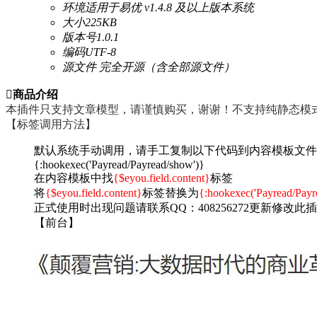
环境
适用于易优 v1.4.8 及以上版本系统
大小
225KB
版本号
1.0.1
编码
UTF-8
源文件
完全开源（含全部源文件）

商品介绍
本插件只支持文章模型，请谨慎购买，谢谢！不支持纯静态模
【标签调用方法】
默认系统手动调用，请手工复制以下代码到内容模板文件
{:hookexec('Payread/Payread/show')}
在内容模板中找
{$eyou.field.content}
标签
将
{$eyou.field.content}
标签替换为
{:hookexec('Payread/Payr
正式使用时出现问题请联系QQ：408256272更新修改
【前台】