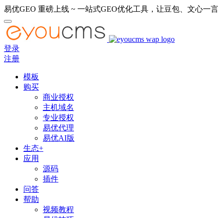
易优GEO 重磅上线 ~ 一站式GEO优化工具，让豆包、文心一言
登录
注册
模板
购买
商业授权
主机域名
专业授权
易优代理
易优AI版
生态+
应用
源码
插件
问答
帮助
视频教程