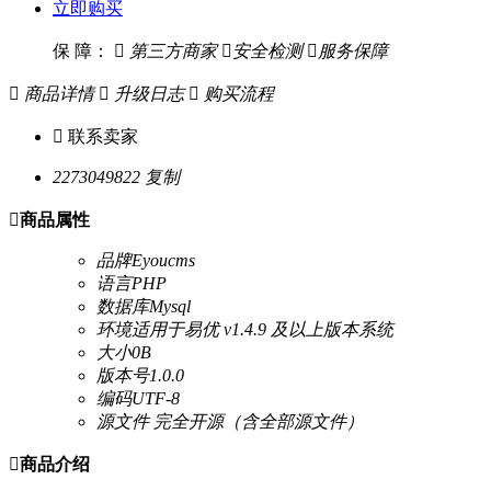
立即购买
保 障：

第三方商家

安全检测

服务保障

商品详情

升级日志

购买流程

联系卖家
2273049822
复制

商品属性
品牌
Eyoucms
语言
PHP
数据库
Mysql
环境
适用于易优 v1.4.9 及以上版本系统
大小
0B
版本号
1.0.0
编码
UTF-8
源文件
完全开源（含全部源文件）

商品介绍