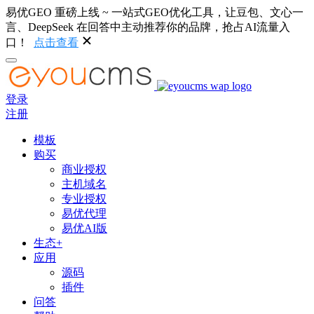
易优GEO 重磅上线 ~ 一站式GEO优化工具，让豆包、文心一
言、DeepSeek 在回答中主动推荐你的品牌，抢占AI流量入
口！
点击查看
登录
注册
模板
购买
商业授权
主机域名
专业授权
易优代理
易优AI版
生态+
应用
源码
插件
问答