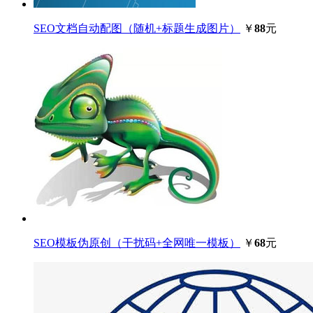
SEO文档自动配图（随机+标题生成图片）
￥
88
元
SEO模板伪原创（干扰码+全网唯一模板）
￥
68
元