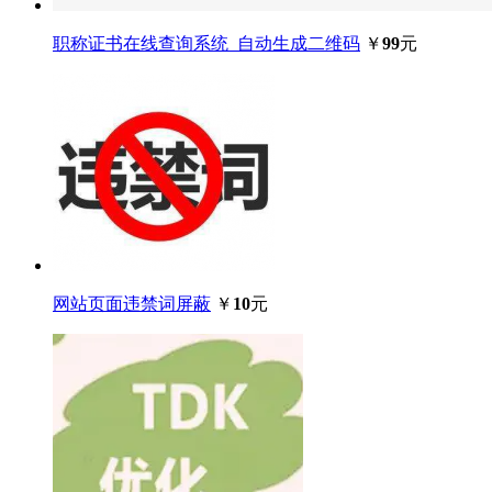
职称证书在线查询系统_自动生成二维码
￥
99
元
网站页面违禁词屏蔽
￥
10
元