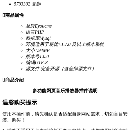
5793302
复制

商品属性
品牌
Eyoucms
语言
PHP
数据库
Mysql
环境
适用于易优 v1.7.0 及以上版本系统
大小
1.94MB
版本号
1.0.0
编码
UTF-8
源文件
完全开源（含全部源文件）

商品介绍
多功能网页音乐播放器插件说明
温馨购买提示
使用本插件前，请先确认是否适配自身网站需求，切勿盲目安
装、购买！