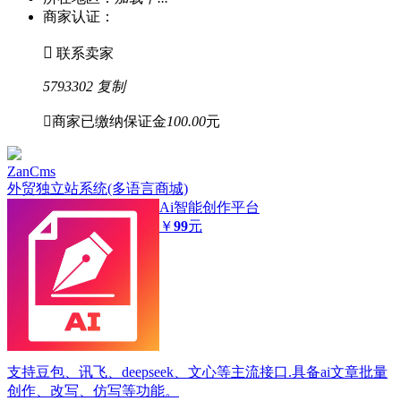
商家认证：

联系卖家
5793302
复制

商家已缴纳保证金
100.00
元
ZanCms
外贸独立站系统(多语言商城)
Ai智能创作平台
￥
99
元
支持豆包、讯飞、deepseek、文心等主流接口.具备ai文章批量
创作、改写、仿写等功能。