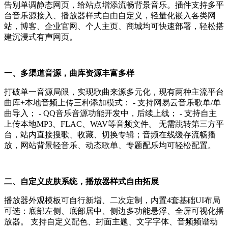
告别单调静态网页，给站点增添流畅背景音乐。插件支持多平
台音乐源接入、播放器样式自由自定义，轻量化嵌入各类网
站，博客、企业官网、个人主页、商城均可快速部署，轻松搭
建沉浸式有声网页。
一、多渠道音源，曲库资源丰富多样
打破单一音源局限，实现歌曲来源多元化，现有两种主流平台
曲库+本地音频上传三种添加模式： - 支持网易云音乐歌单/单
曲导入； - QQ音乐音源功能开发中，后续上线； - 支持自主
上传本地MP3、FLAC、WAV等音频文件。 无需跳转第三方平
台，站内直接搜歌、收藏、切换专辑；音频在线缓存流畅播
放，网站背景轻音乐、动态歌单、专题配乐均可轻松配置。
二、自定义皮肤系统，播放器样式自由拓展
播放器外观模板可自行新增、二次定制，内置4套基础UI布局
可选：底部左侧、底部居中、侧边多功能悬浮、全屏可视化播
放器。 支持自定义配色、封面主题、文字字体、音频频谱动