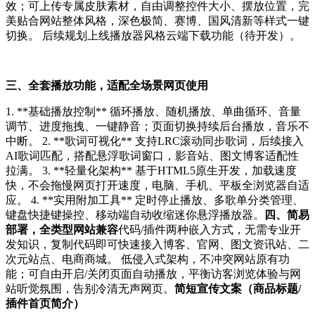
效；可上传专属皮肤素材，自由调整控件大小、摆放位置，完
美贴合网站整体风格，深色极简、赛博、国风清新等样式一键
切换。 后续规划上线播放器风格云端下载功能（待开发）。
三、全套播放功能，适配全场景网页使用
1. **基础播放控制** 循环播放、随机播放、单曲循环、音量
调节、进度拖拽、一键静音；页面切换持续后台播放，音乐不
中断。 2. **歌词可视化** 支持LRC滚动同步歌词，后续接入
AI歌词匹配，搭配悬浮歌词窗口，影音站、图文博客适配性
拉满。 3. **轻量化架构** 基于HTML5原生开发，加载速度
快，不会拖慢网页打开速度，电脑、手机、平板全浏览器自适
应。 4. **实用附加工具** 定时停止播放、多歌单分类管理、
键盘快捷键操控、移动端自动收缩迷你悬浮播放器。
四、
简易
部署，全类型网站兼容
代码/插件两种嵌入方式，无需专业开
发知识，复制代码即可快速接入博客、官网、图文资讯站、二
次元站点、电商商城。 低侵入式架构，不冲突网站原有功
能；可自由开启/关闭页面自动播放，平衡访客浏览体验与网
站听觉氛围，告别冷清无声网页。
简短宣传文案（商品标题/
插件首页简介）