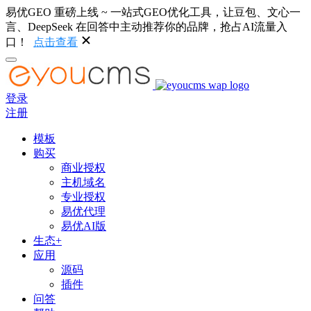
易优GEO 重磅上线 ~ 一站式GEO优化工具，让豆包、文心一
言、DeepSeek 在回答中主动推荐你的品牌，抢占AI流量入
口！
点击查看
登录
注册
模板
购买
商业授权
主机域名
专业授权
易优代理
易优AI版
生态+
应用
源码
插件
问答