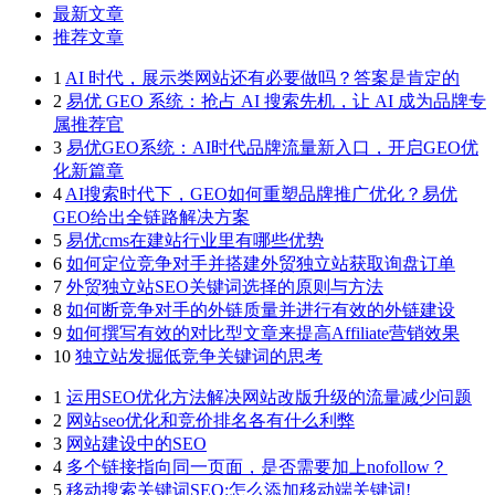
最新文章
推荐文章
1
AI 时代，展示类网站还有必要做吗？答案是肯定的
2
易优 GEO 系统：抢占 AI 搜索先机，让 AI 成为品牌专
属推荐官
3
易优GEO系统：AI时代品牌流量新入口，开启GEO优
化新篇章
4
AI搜索时代下，GEO如何重塑品牌推广优化？易优
GEO给出全链路解决方案
5
易优cms在建站行业里有哪些优势
6
如何定位竞争对手并搭建外贸独立站获取询盘订单
7
外贸独立站SEO关键词选择的原则与方法
8
如何断竞争对手的外链质量并进行有效的外链建设
9
如何撰写有效的对比型文章来提高Affiliate营销效果
10
独立站发掘低竞争关键词的思考
1
运用SEO优化方法解决网站改版升级的流量减少问题
2
网站seo优化和竞价排名各有什么利弊
3
网站建设中的SEO
4
多个链接指向同一页面，是否需要加上nofollow？
5
移动搜索关键词SEO:怎么添加移动端关键词!