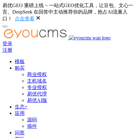
易优GEO 重磅上线 ~ 一站式GEO优化工具，让豆包、文心一
言、DeepSeek 在回答中主动推荐你的品牌，抢占AI流量入
口！
点击查看
登录
注册
模板
购买
商业授权
主机域名
专业授权
易优代理
易优AI版
生态+
应用
源码
插件
问答