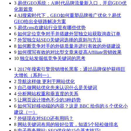
3
易优GEO系统：AI时代品牌流量新入口，开启GEO优
化新篇章
4
AI搜索时代下，GEO如何重塑品牌推广优化？易优
GEO给出全链路解决方案
5
易优cms在建站行业里有哪些优势
6
如何定位竞争对手并搭建外贸独立站获取询盘订单
7
外贸独立站SEO关键词选择的原则与方法
8
如何断竞争对手的外链质量并进行有效的外链建设
9
如何撰写有效的对比型文章来提高Affiliate营销效果
10
独立站发掘低竞争关键词的思考
1
2017年搜索引擎营销增长黑客：通过品牌保护获得巨
大增长（系列一）
2
导航这样做 更利于网站优化
3
自己做网站优化先来认识什么是关键词
4
分析网站权重和垂直度的关系
5
让网页设计增色不少的3种趋势
6
如何写好移动端的内容？这是 BBC 给你的 6 个优化小
建议（一）
7
外链现在对SEO还有用吗？
8
网站关键词布局的较好位置，知道5个轻松做排名
9
电子商务网站: SEO优化的15个基本技巧!