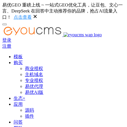
易优GEO 重磅上线 ~ 一站式GEO优化工具，让豆包、文心一
言、DeepSeek 在回答中主动推荐你的品牌，抢占AI流量入
口！
点击查看
登录
注册
模板
购买
商业授权
主机域名
专业授权
易优代理
易优AI版
生态+
应用
源码
插件
问答