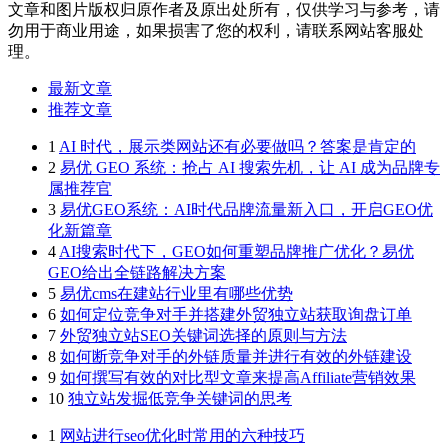
文章和图片版权归原作者及原出处所有，仅供学习与参考，请
勿用于商业用途，如果损害了您的权利，请联系网站客服处
理。
最新文章
推荐文章
1
AI 时代，展示类网站还有必要做吗？答案是肯定的
2
易优 GEO 系统：抢占 AI 搜索先机，让 AI 成为品牌专
属推荐官
3
易优GEO系统：AI时代品牌流量新入口，开启GEO优
化新篇章
4
AI搜索时代下，GEO如何重塑品牌推广优化？易优
GEO给出全链路解决方案
5
易优cms在建站行业里有哪些优势
6
如何定位竞争对手并搭建外贸独立站获取询盘订单
7
外贸独立站SEO关键词选择的原则与方法
8
如何断竞争对手的外链质量并进行有效的外链建设
9
如何撰写有效的对比型文章来提高Affiliate营销效果
10
独立站发掘低竞争关键词的思考
1
网站进行seo优化时常用的六种技巧