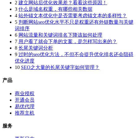
2
建立网站后优化效果差？看看这些原因！
3
什么是域名权重，有哪些相关数据
4
站外锚文本优化中是否需要考虑锚文本的多样性？
5
判断网站seo优化水平不只是权重还有外链数量与关键
词排序
6
网站流量和关键词排名下降该如何处理
7
用户看了就会下单的文案，是怎样写出来的？
8
长尾关键词分析
9
过时的seo优化方法，不但不会提升优化排名还会阻碍
优化进度
10
SEO之大量的长尾关键字如何管理？
产品
商业授权
开通会员
易优代理
推荐主机
服务