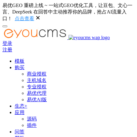
易优GEO 重磅上线 ~ 一站式GEO优化工具，让豆包、文心一
言、DeepSeek 在回答中主动推荐你的品牌，抢占AI流量入
口！
点击查看
登录
注册
模板
购买
商业授权
主机域名
专业授权
易优代理
易优AI版
生态+
应用
源码
插件
问答