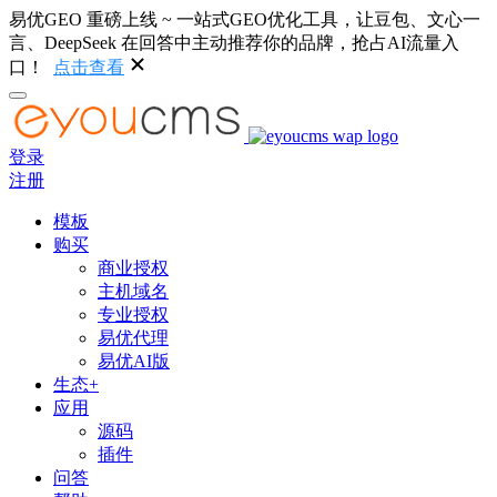
易优GEO 重磅上线 ~ 一站式GEO优化工具，让豆包、文心一
言、DeepSeek 在回答中主动推荐你的品牌，抢占AI流量入
口！
点击查看
登录
注册
模板
购买
商业授权
主机域名
专业授权
易优代理
易优AI版
生态+
应用
源码
插件
问答