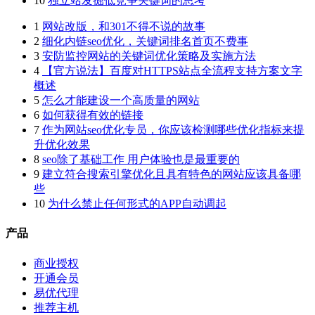
10
独立站发掘低竞争关键词的思考
1
网站改版，和301不得不说的故事
2
细化内链seo优化，关键词排名首页不费事
3
安防监控网站的关键词优化策略及实施方法
4
【官方说法】百度对HTTPS站点全流程支持方案文字
概述
5
怎么才能建设一个高质量的网站
6
如何获得有效的链接
7
作为网站seo优化专员，你应该检测哪些优化指标来提
升优化效果
8
seo除了基础工作 用户体验也是最重要的
9
建立符合搜索引擎优化且具有特色的网站应该具备哪
些
10
为什么禁止任何形式的APP自动调起
产品
商业授权
开通会员
易优代理
推荐主机