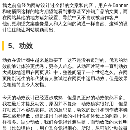
我之前曾经为网站设计过全部的文案和内容，用户在Banner
和轮播图这样的地方期望能看到推荐甚至推销产品的文案，而
在网站其他的地方诸如设置、导航中又不喜欢被当作客户——
他们更期望文案能像是人和人之间的沟通一样自然。这样的设
计往往能让网站脱颖而出。
5、动效
动效在设计圈中越来越重要了，这不是没有道理的。优秀的动
效能够让体验更优秀，更令人难忘。从动画片诞生一直到动效
大规模地运用在网页设计中，整整间隔了一个世纪之久。在网
页刚刚诞生的年代就有人尝试过在网页中运用动效，但是效果
之粗糙简直令人发指。
今天的动效设计已经逐步成熟，但是真正好的动效依然不多。
我在最后才提及动效，原因并不复杂：动效确实很好用，但是
好动效并不容易获得。我的意思是，动效的设计和制作成本确
实在逐步降低，但是滥用而导致的可用性和体验上的问题，同
样很多。缺少动效，我们会觉得过渡生硬，而动效做的太过明
显（比如弹跳），用户又会觉得闹心。所以，尽可能让动效微