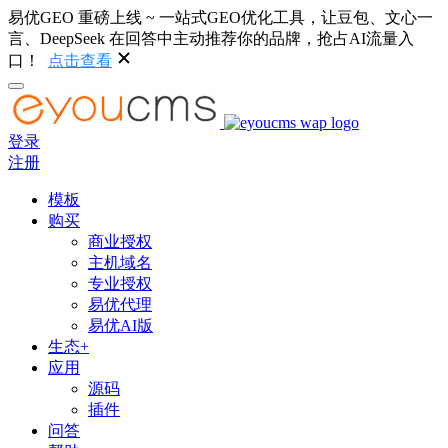
易优GEO 重磅上线 ~ 一站式GEO优化工具，让豆包、文心一
言、DeepSeek 在回答中主动推荐你的品牌，抢占AI流量入
口！
点击查看
登录
注册
模板
购买
商业授权
主机域名
专业授权
易优代理
易优AI版
生态+
应用
源码
插件
问答