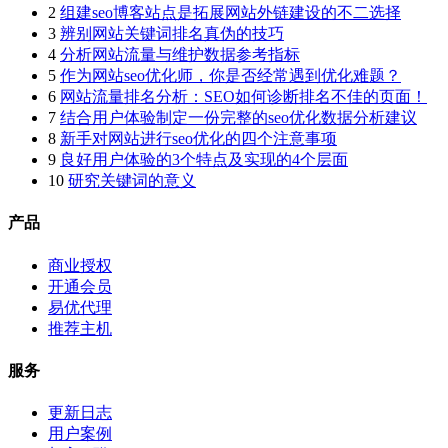
2
组建seo博客站点是拓展网站外链建设的不二选择
3
辨别网站关键词排名真伪的技巧
4
分析网站流量与维护数据参考指标
5
作为网站seo优化师，你是否经常遇到优化难题？
6
网站流量排名分析：SEO如何诊断排名不佳的页面！
7
结合用户体验制定一份完整的seo优化数据分析建议
8
新手对网站进行seo优化的四个注意事项
9
良好用户体验的3个特点及实现的4个层面
10
研究关键词的意义
产品
商业授权
开通会员
易优代理
推荐主机
服务
更新日志
用户案例