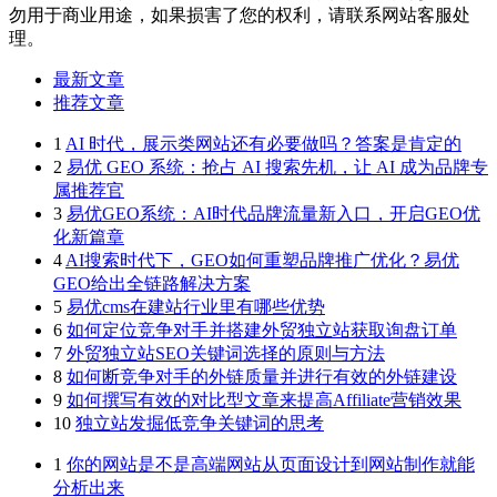
勿用于商业用途，如果损害了您的权利，请联系网站客服处
理。
最新文章
推荐文章
1
AI 时代，展示类网站还有必要做吗？答案是肯定的
2
易优 GEO 系统：抢占 AI 搜索先机，让 AI 成为品牌专
属推荐官
3
易优GEO系统：AI时代品牌流量新入口，开启GEO优
化新篇章
4
AI搜索时代下，GEO如何重塑品牌推广优化？易优
GEO给出全链路解决方案
5
易优cms在建站行业里有哪些优势
6
如何定位竞争对手并搭建外贸独立站获取询盘订单
7
外贸独立站SEO关键词选择的原则与方法
8
如何断竞争对手的外链质量并进行有效的外链建设
9
如何撰写有效的对比型文章来提高Affiliate营销效果
10
独立站发掘低竞争关键词的思考
1
你的网站是不是高端网站从页面设计到网站制作就能
分析出来