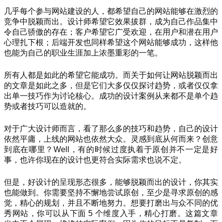
几乎每个参与网站建设的人，都希望自己的网站能够在激烈的
竞争中脱颖而出。设计师希望它效果拔群，成为自己作品集中
令自己骄傲的存在；客户希望它广受欢迎，在用户和潜在用户
心理扎下根；后端开发也同样希望这个网站能够成功，这样他
也能为自己的职业生涯加上浓墨重彩的一笔。
所有人都是如此的希望它能成功。而关于如何让网站脱颖而出
的文章是如此之多，但是它们大多仅仅探讨趋势，或者仅仅拿
出单一技巧作为讨论核心。成功的设计案例从来都不是单个趋
势或者技巧可以造就的。
对于广大设计师而言，看了那么多的技巧和趋势，自己的设计
依然平庸，上线的网站也依然大众。灵感到底从何而来？创意
到底在哪里？Well，有的时候过度执着于原创并不一定是好
事，也许你现在的设计也更符合实际需求也说不定。
但是，好设计的呈现形态很多，能够脱颖而出的设计，你其实
也能做到。你需要坚持不懈地尝试原创，至少是寻求原创的感
觉，精心的规划，并且不断地努力。想要打磨出与众不同的优
秀网站，你可以从下面 5 个维度入手，精心打磨。这篇文章