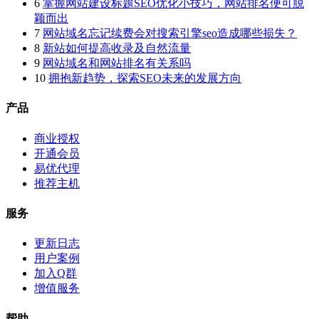
6
掌握网站建设标题SEO优化小技巧，网站排名便可脱
颖而出
7
网站域名忘记续费会对搜索引擎seo造成哪些损失？
8
新站如何提高收录及自然流量
9
网站域名和网站排名有关系吗
10
拥抱新趋势，探索SEO未来的发展方向
产品
商业授权
开通会员
易优代理
推荐主机
服务
更新日志
用户案例
加入Q群
增值服务
帮助