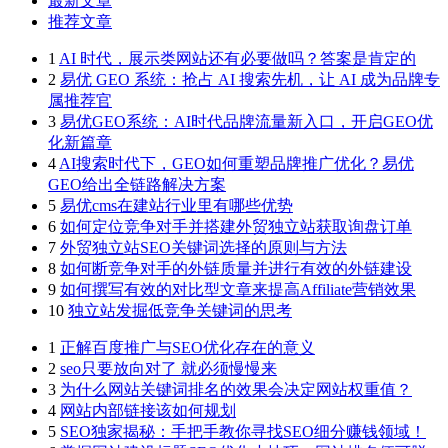
最新文章
推荐文章
1
AI 时代，展示类网站还有必要做吗？答案是肯定的
2
易优 GEO 系统：抢占 AI 搜索先机，让 AI 成为品牌专
属推荐官
3
易优GEO系统：AI时代品牌流量新入口，开启GEO优
化新篇章
4
AI搜索时代下，GEO如何重塑品牌推广优化？易优
GEO给出全链路解决方案
5
易优cms在建站行业里有哪些优势
6
如何定位竞争对手并搭建外贸独立站获取询盘订单
7
外贸独立站SEO关键词选择的原则与方法
8
如何断竞争对手的外链质量并进行有效的外链建设
9
如何撰写有效的对比型文章来提高Affiliate营销效果
10
独立站发掘低竞争关键词的思考
1
正解百度推广与SEO优化存在的意义
2
seo只要放向对了 就必须慢慢来
3
为什么网站关键词排名的效果会决定网站权重值？
4
网站内部链接该如何规划
5
SEO独家揭秘：手把手教你寻找SEO细分赚钱领域！