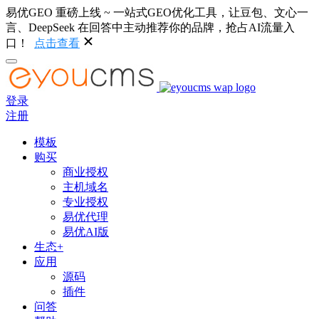
易优GEO 重磅上线 ~ 一站式GEO优化工具，让豆包、文心一
言、DeepSeek 在回答中主动推荐你的品牌，抢占AI流量入
口！
点击查看
登录
注册
模板
购买
商业授权
主机域名
专业授权
易优代理
易优AI版
生态+
应用
源码
插件
问答