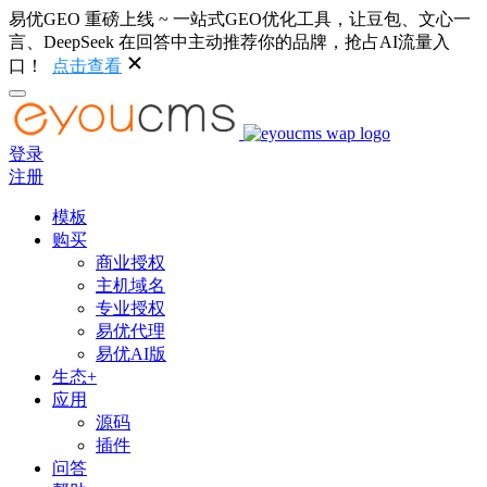
易优GEO 重磅上线 ~ 一站式GEO优化工具，让豆包、文心一
言、DeepSeek 在回答中主动推荐你的品牌，抢占AI流量入
口！
点击查看
登录
注册
模板
购买
商业授权
主机域名
专业授权
易优代理
易优AI版
生态+
应用
源码
插件
问答