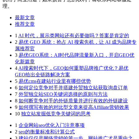
理。
最新文章
推荐文章
1
AI 时代，展示类网站还有必要做吗？答案是肯定的
2
易优 GEO 系统：抢占 AI 搜索先机，让 AI 成为品牌专
属推荐官
3
易优GEO系统：AI时代品牌流量新入口，开启GEO优
化新篇章
4
AI搜索时代下，GEO如何重塑品牌推广优化？易优
GEO给出全链路解决方案
5
易优cms在建站行业里有哪些优势
6
如何定位竞争对手并搭建外贸独立站获取询盘订单
7
外贸独立站SEO关键词选择的原则与方法
8
如何断竞争对手的外链质量并进行有效的外链建设
9
如何撰写有效的对比型文章来提高Affiliate营销效果
10
独立站发掘低竞争关键词的思考
1
企业网站seo优化入门注意事项
2
seo的衡量标准和计算公式
3
建站仅仅是网络营销的第一步，网站推广才是重中之