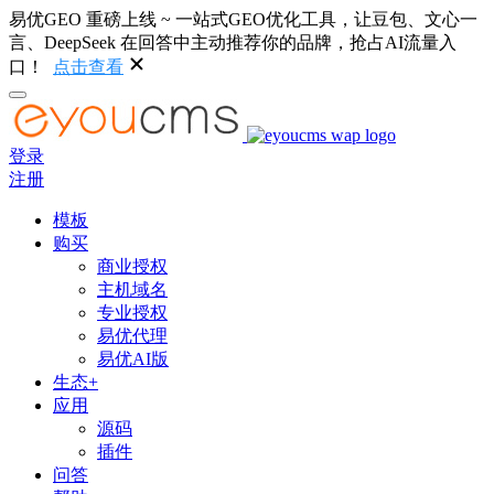
易优GEO 重磅上线 ~ 一站式GEO优化工具，让豆包、文心一
言、DeepSeek 在回答中主动推荐你的品牌，抢占AI流量入
口！
点击查看
登录
注册
模板
购买
商业授权
主机域名
专业授权
易优代理
易优AI版
生态+
应用
源码
插件
问答