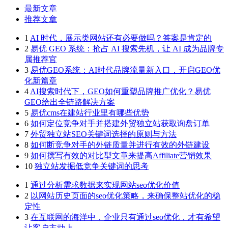
最新文章
推荐文章
1
AI 时代，展示类网站还有必要做吗？答案是肯定的
2
易优 GEO 系统：抢占 AI 搜索先机，让 AI 成为品牌专
属推荐官
3
易优GEO系统：AI时代品牌流量新入口，开启GEO优
化新篇章
4
AI搜索时代下，GEO如何重塑品牌推广优化？易优
GEO给出全链路解决方案
5
易优cms在建站行业里有哪些优势
6
如何定位竞争对手并搭建外贸独立站获取询盘订单
7
外贸独立站SEO关键词选择的原则与方法
8
如何断竞争对手的外链质量并进行有效的外链建设
9
如何撰写有效的对比型文章来提高Affiliate营销效果
10
独立站发掘低竞争关键词的思考
1
通过分析需求数据来实现网站seo优化价值
2
以网站历史页面的seo优化策略，来确保整站优化的稳
定性
3
在互联网的海洋中，企业只有通过seo优化，才有希望
让客户主动上