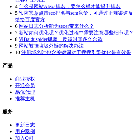
4
什么是网站Alexa排名，要怎么样才能提升排名
5
预防恶意点击seo排名与sem竞价，可通过正规渠道反
馈给百度官方
6
网站日志分析能为seoer带来什么？
7
新站如何优化呢？优化过程中需要注意哪些细节呢？
8
遇Baiduspider抓取，反馈时间多久合适
9
网站被挂垃圾外链的解决办法
10
注册域名时包含关键词对于搜搜引擎优化是有效果
产品
商业授权
开通会员
易优代理
推荐主机
服务
更新日志
用户案例
加入Q群