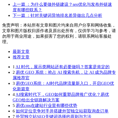
上一篇
：为什么要做外链建设？seo优化与发布外链速
度有哪些联系？
下一篇
：针对关键词异地排名差异做出几点分析
免责声明：本站所有文章和图片均来自用户分享和网络收集，
文章和图片版权归原作者及原出处所有，仅供学习与参考，请
勿用于商业用途，如果损害了您的权利，请联系网站客服处
理。
最新文章
推荐文章
1
AI 时代，展示类网站还有必要做吗？答案是肯定的
2
易优 GEO 系统：抢占 AI 搜索先机，让 AI 成为品牌专
属推荐官
3
易优GEO系统：AI时代品牌流量新入口，开启GEO优
化新篇章
4
AI搜索时代下，GEO如何重塑品牌推广优化？易优
GEO给出全链路解决方案
5
易优cms在建站行业里有哪些优势
6
如何定位竞争对手并搭建外贸独立站获取询盘订单
7
外贸独立站SEO关键词选择的原则与方法