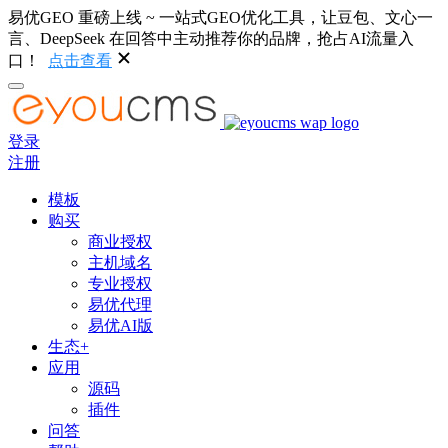
易优GEO 重磅上线 ~ 一站式GEO优化工具，让豆包、文心一
言、DeepSeek 在回答中主动推荐你的品牌，抢占AI流量入
口！
点击查看
登录
注册
模板
购买
商业授权
主机域名
专业授权
易优代理
易优AI版
生态+
应用
源码
插件
问答