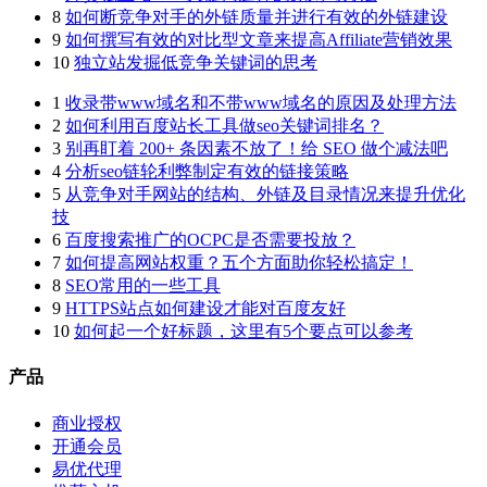
8
如何断竞争对手的外链质量并进行有效的外链建设
9
如何撰写有效的对比型文章来提高Affiliate营销效果
10
独立站发掘低竞争关键词的思考
1
收录带www域名和不带www域名的原因及处理方法
2
如何利用百度站长工具做seo关键词排名？
3
别再盯着 200+ 条因素不放了！给 SEO 做个减法吧
4
分析seo链轮利弊制定有效的链接策略
5
从竞争对手网站的结构、外链及目录情况来提升优化
技
6
百度搜索推广的OCPC是否需要投放？
7
如何提高网站权重？五个方面助你轻松搞定！
8
SEO常用的一些工具
9
HTTPS站点如何建设才能对百度友好
10
如何起一个好标题，这里有5个要点可以参考
产品
商业授权
开通会员
易优代理