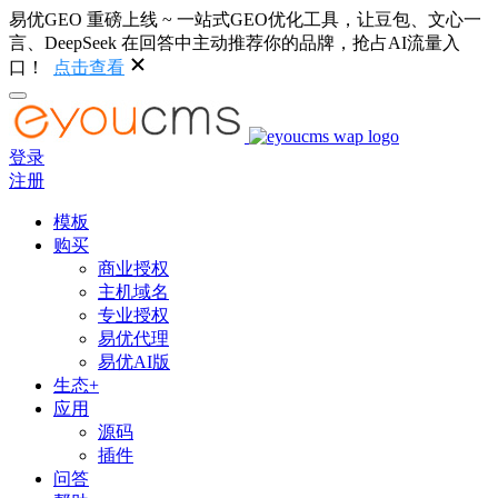
易优GEO 重磅上线 ~ 一站式GEO优化工具，让豆包、文心一
言、DeepSeek 在回答中主动推荐你的品牌，抢占AI流量入
口！
点击查看
登录
注册
模板
购买
商业授权
主机域名
专业授权
易优代理
易优AI版
生态+
应用
源码
插件
问答