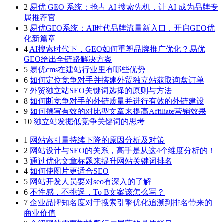
2
易优 GEO 系统：抢占 AI 搜索先机，让 AI 成为品牌专
属推荐官
3
易优GEO系统：AI时代品牌流量新入口，开启GEO优
化新篇章
4
AI搜索时代下，GEO如何重塑品牌推广优化？易优
GEO给出全链路解决方案
5
易优cms在建站行业里有哪些优势
6
如何定位竞争对手并搭建外贸独立站获取询盘订单
7
外贸独立站SEO关键词选择的原则与方法
8
如何断竞争对手的外链质量并进行有效的外链建设
9
如何撰写有效的对比型文章来提高Affiliate营销效果
10
独立站发掘低竞争关键词的思考
1
网站索引量持续下降的原因分析及对策
2
网站设计与SEO的关系，高手是从这4个维度分析的！
3
通过优化文章标题来提升网站关键词排名
4
如何使图片更适合SEO
5
网站开发人员要对seo有深入的了解
6
不性感，不挑逗，To B文案该怎么写？
7
企业品牌知名度对于搜索引擎优化追溯到排名带来的
商业价值