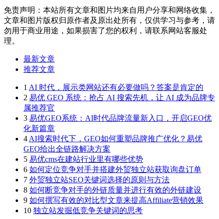
免责声明：本站所有文章和图片均来自用户分享和网络收集，
文章和图片版权归原作者及原出处所有，仅供学习与参考，请
勿用于商业用途，如果损害了您的权利，请联系网站客服处
理。
最新文章
推荐文章
1
AI 时代，展示类网站还有必要做吗？答案是肯定的
2
易优 GEO 系统：抢占 AI 搜索先机，让 AI 成为品牌专
属推荐官
3
易优GEO系统：AI时代品牌流量新入口，开启GEO优
化新篇章
4
AI搜索时代下，GEO如何重塑品牌推广优化？易优
GEO给出全链路解决方案
5
易优cms在建站行业里有哪些优势
6
如何定位竞争对手并搭建外贸独立站获取询盘订单
7
外贸独立站SEO关键词选择的原则与方法
8
如何断竞争对手的外链质量并进行有效的外链建设
9
如何撰写有效的对比型文章来提高Affiliate营销效果
10
独立站发掘低竞争关键词的思考