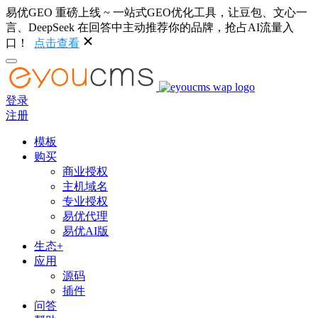
易优GEO 重磅上线 ~ 一站式GEO优化工具，让豆包、文心一
言、DeepSeek 在回答中主动推荐你的品牌，抢占AI流量入
口！
点击查看
登录
注册
模板
购买
商业授权
主机域名
专业授权
易优代理
易优AI版
生态+
应用
源码
插件
问答