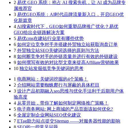
2
易优 GEO 系统：抢占 AI 搜索先机，让 AI 成为品牌专
属推荐官
3
易优GEO系统：AI时代品牌流量新入口，开启GEO优
化新篇章
4
AI搜索时代下，GEO如何重塑品牌推广优化？易优
GEO给出全链路解决方案
5
易优cms在建站行业里有哪些优势
6
如何定位竞争对手并搭建外贸独立站获取询盘订单
7
外贸独立站SEO关键词选择的原则与方法
8
如何断竞争对手的外链质量并进行有效的外链建设
9
如何撰写有效的对比型文章来提高Affiliate营销效果
10
独立站发掘低竞争关键词的思考
1
电商网站：关键词挖掘的4个策略！
2
介绍网站需要蜘蛛爬行与屏蔽的具体栏目
3
设计产品初期融入seo思维与优化手法利于后期用户体
验高度
4
从零开始，带你了解如何制定网络推广策略！
5
电子商务网站: 网上商城的产品页面该如何优化?
6
全屋定制企业网站SEO优化建议
7
ETag助力站点提交Sitemap ——对服务器性能的影响
8
SEO的一些常见问题