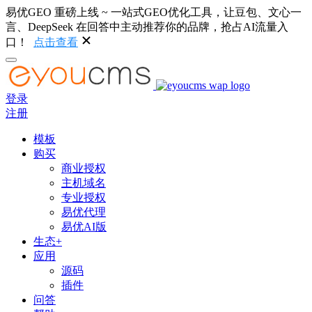
易优GEO 重磅上线 ~ 一站式GEO优化工具，让豆包、文心一
言、DeepSeek 在回答中主动推荐你的品牌，抢占AI流量入
口！
点击查看
登录
注册
模板
购买
商业授权
主机域名
专业授权
易优代理
易优AI版
生态+
应用
源码
插件
问答