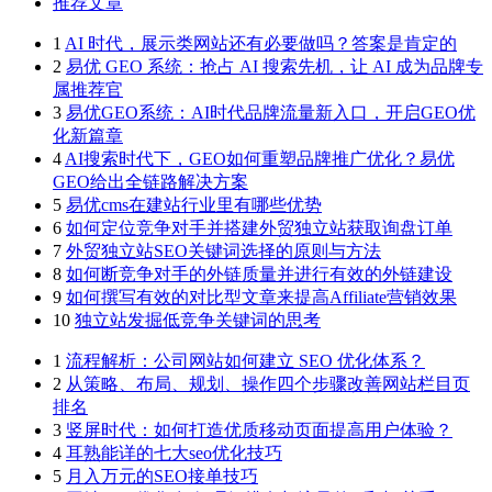
推荐文章
1
AI 时代，展示类网站还有必要做吗？答案是肯定的
2
易优 GEO 系统：抢占 AI 搜索先机，让 AI 成为品牌专
属推荐官
3
易优GEO系统：AI时代品牌流量新入口，开启GEO优
化新篇章
4
AI搜索时代下，GEO如何重塑品牌推广优化？易优
GEO给出全链路解决方案
5
易优cms在建站行业里有哪些优势
6
如何定位竞争对手并搭建外贸独立站获取询盘订单
7
外贸独立站SEO关键词选择的原则与方法
8
如何断竞争对手的外链质量并进行有效的外链建设
9
如何撰写有效的对比型文章来提高Affiliate营销效果
10
独立站发掘低竞争关键词的思考
1
流程解析：公司网站如何建立 SEO 优化体系？
2
从策略、布局、规划、操作四个步骤改善网站栏目页
排名
3
竖屏时代：如何打造优质移动页面提高用户体验？
4
耳熟能详的七大seo优化技巧
5
月入万元的SEO接单技巧