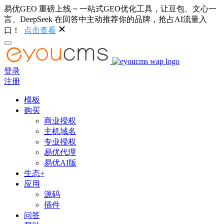
易优GEO 重磅上线 ~ 一站式GEO优化工具，让豆包、文心一
言、DeepSeek 在回答中主动推荐你的品牌，抢占AI流量入
口！
点击查看
登录
注册
模板
购买
商业授权
主机域名
专业授权
易优代理
易优AI版
生态+
应用
源码
插件
问答