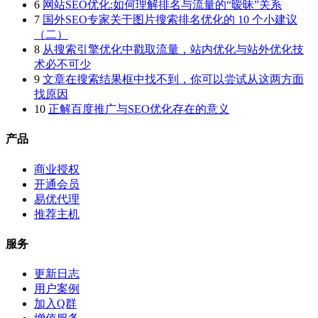
6
网站SEO优化:如何理解排名与流量的“暧昧”关系
7
国外SEO专家关于图片搜索排名优化的 10 个小建议
（二）
8
从搜索引擎优化中戳取流量，站内优化与站外优化技
术必不可少
9
文章在搜索结果框中找不到，你可以尝试从这两方面
找原因
10
正解百度推广与SEO优化存在的意义
产品
商业授权
开通会员
易优代理
推荐主机
服务
更新日志
用户案例
加入Q群