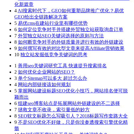
化新篇章
4
AI搜索时代下，GEO如何重塑品牌推广优化？易优
GEO给出全链路解决方案
5
易优cms在建站行业里有哪些优势
6
如何定位竞争对手并搭建外贸独立站获取询盘订单
7
外贸独立站SEO关键词选择的原则与方法
8
如何断竞争对手的外链质量并进行有效的外链建设
9
如何撰写有效的对比型文章来提高Affiliate营销效果
10
独立站发掘低竞争关键词的思考
1
善用seo关键词研究工具 快速提升搜索排名
2
如何优化企业网站的SEO？
3
单个Sitemap可以多大 超过怎么办
4
网站内部链接该如何规划
5
掌握网站建设标题SEO优化小技巧，网站排名便可脱
颖而出
6
组建seo博客站点是拓展网站外链建设的不二选择
7
拯救文章不收录，索引量低的妙方
8
SEO软文标题怎么写吸引人？2018标题写作套路大全
9
不是SEO优化不好做，只是你没参透搜索引擎优化精
髓