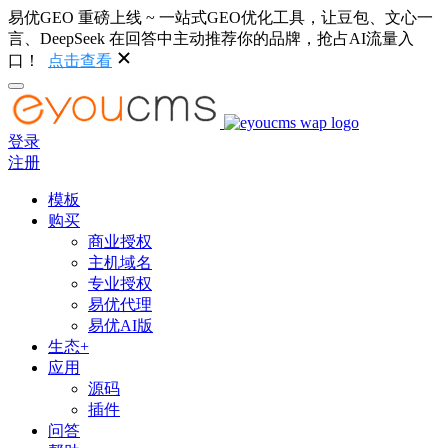
易优GEO 重磅上线 ~ 一站式GEO优化工具，让豆包、文心一
言、DeepSeek 在回答中主动推荐你的品牌，抢占AI流量入
口！
点击查看
登录
注册
模板
购买
商业授权
主机域名
专业授权
易优代理
易优AI版
生态+
应用
源码
插件
问答