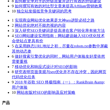
8
如何断竞争对手的外链质量并进行有效的外链建设
9
如何撰写有效的对比型文章来提高Affiliate营销效果
10
独立站发掘低竞争关键词的思考
1
实现商业网站优化效果是大神seo进阶必经之路
2
网站优化绝对不能忽视的内容
3
深入研究SEO关键词是提高潜在客户转化率有效方法
4
SEO网站建设实用指南：网站建设融入SEO优化技术
会使站点更具有价
5
在采用静态URL地址之初，尽量在robots.txt参数中屏蔽
其他动态参
6
做好搜索引擎优化的同时，网站用户体验友好度依然
需要重视
7
移动优化和响应式设计对SEO的影响
8
研究表明页面美观与seo优化并不存在冲突，因此网页
代码优化任务
9
2018 年谷歌 SEO 终极指南（一）：RankBrain &amp;
用户体验
10
网站改版对SEO的影响及应对策略
产品