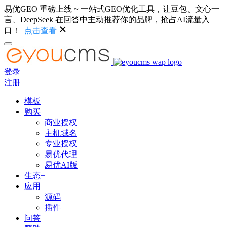
易优GEO 重磅上线 ~ 一站式GEO优化工具，让豆包、文心一
言、DeepSeek 在回答中主动推荐你的品牌，抢占AI流量入
口！
点击查看
登录
注册
模板
购买
商业授权
主机域名
专业授权
易优代理
易优AI版
生态+
应用
源码
插件
问答