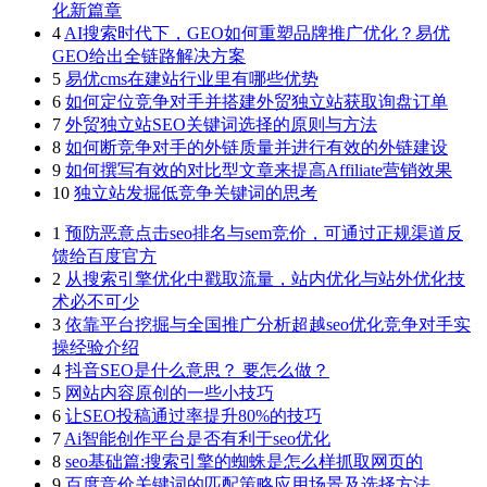
化新篇章
4
AI搜索时代下，GEO如何重塑品牌推广优化？易优
GEO给出全链路解决方案
5
易优cms在建站行业里有哪些优势
6
如何定位竞争对手并搭建外贸独立站获取询盘订单
7
外贸独立站SEO关键词选择的原则与方法
8
如何断竞争对手的外链质量并进行有效的外链建设
9
如何撰写有效的对比型文章来提高Affiliate营销效果
10
独立站发掘低竞争关键词的思考
1
预防恶意点击seo排名与sem竞价，可通过正规渠道反
馈给百度官方
2
从搜索引擎优化中戳取流量，站内优化与站外优化技
术必不可少
3
依靠平台挖掘与全国推广分析超越seo优化竞争对手实
操经验介绍
4
抖音SEO是什么意思？ 要怎么做？
5
网站内容原创的一些小技巧
6
让SEO投稿通过率提升80%的技巧
7
Ai智能创作平台是否有利于seo优化
8
seo基础篇:搜索引擎的蜘蛛是怎么样抓取网页的
9
百度竞价关键词的匹配策略应用场景及选择方法