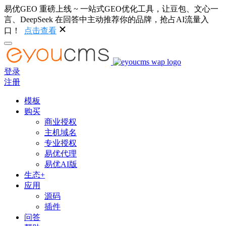
易优GEO 重磅上线 ~ 一站式GEO优化工具，让豆包、文心一
言、DeepSeek 在回答中主动推荐你的品牌，抢占AI流量入
口！
点击查看
登录
注册
模板
购买
商业授权
主机域名
专业授权
易优代理
易优AI版
生态+
应用
源码
插件
问答